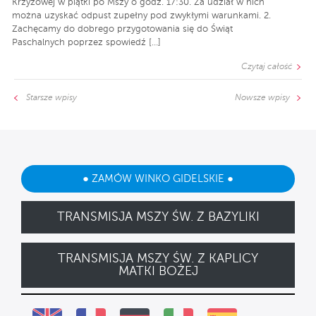
Krzyżowej w piątki po Mszy o godz. 17:30. Za udział w nich
można uzyskać odpust zupełny pod zwykłymi warunkami. 2.
Zachęcamy do dobrego przygotowania się do Świąt
Paschalnych poprzez spowiedź […]
Czytaj całość
Starsze wpisy
Nowsze wpisy
● ZAMÓW WINKO GIDELSKIE ●
TRANSMISJA MSZY ŚW. Z BAZYLIKI
TRANSMISJA MSZY ŚW. Z KAPLICY
MATKI BOŻEJ