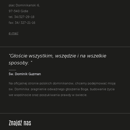
plac Dominikański 6,
97-540 Gidle
tel. 34/327-29-18
fax: 34/ 327-21-16
e-mail
"Głoście wszystkim, wszędzie i na wszelkie
sposoby. "
Św. Dominik Guzman
Na oficjalnej stronie polskich dominikanów, chcemy podejmować misję
św. Dominika: pragnienie odważnego głoszenia Boga, budowanie życia
we wspólnocie oraz poszukiwania prawdy w świecie.
Znajdź nas