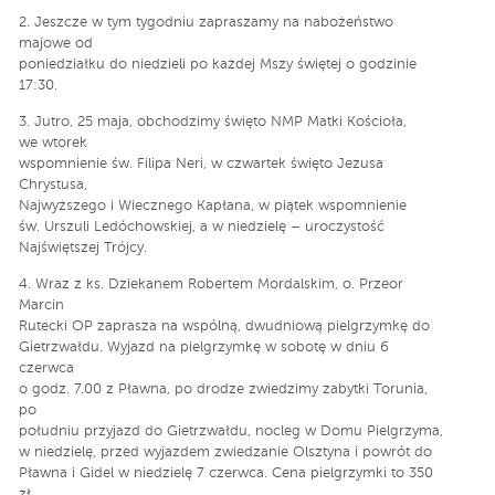
2. Jeszcze w tym tygodniu zapraszamy na nabożeństwo
majowe od
poniedziałku do niedzieli po każdej Mszy świętej o godzinie
17:30.
3. Jutro, 25 maja, obchodzimy święto NMP Matki Kościoła,
we wtorek
wspomnienie św. Filipa Neri, w czwartek święto Jezusa
Chrystusa,
Najwyższego i Wiecznego Kapłana, w piątek wspomnienie
św. Urszuli Ledóchowskiej, a w niedzielę – uroczystość
Najświętszej Trójcy.
4. Wraz z ks. Dziekanem Robertem Mordalskim, o. Przeor
Marcin
Rutecki OP zaprasza na wspólną, dwudniową pielgrzymkę do
Gietrzwałdu. Wyjazd na pielgrzymkę w sobotę w dniu 6
czerwca
o godz. 7.00 z Pławna, po drodze zwiedzimy zabytki Torunia,
po
południu przyjazd do Gietrzwałdu, nocleg w Domu Pielgrzyma,
w niedzielę, przed wyjazdem zwiedzanie Olsztyna i powrót do
Pławna i Gidel w niedzielę 7 czerwca. Cena pielgrzymki to 350
zł.