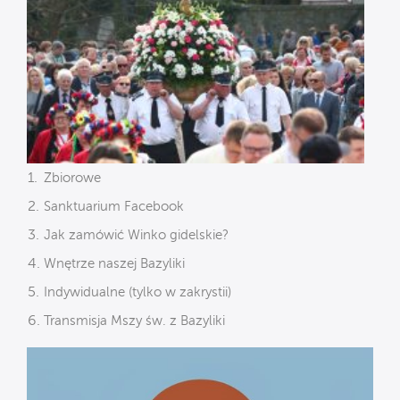
Zbiorowe
Sanktuarium Facebook
Jak zamówić Winko gidelskie?
Wnętrze naszej Bazyliki
Indywidualne (tylko w zakrystii)
Transmisja Mszy św. z Bazyliki