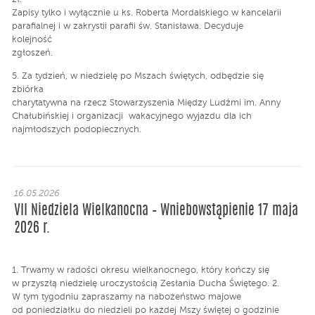
Zapisy tylko i wyłącznie u ks. Roberta Mordalskiego w kancelarii
parafialnej i w zakrystii parafii św. Stanisława. Decyduje
kolejność
zgłoszeń.
5. Za tydzień, w niedzielę po Mszach świętych, odbędzie się
zbiórka
charytatywna na rzecz Stowarzyszenia Między Ludźmi im. Anny
Chałubińskiej i organizacji wakacyjnego wyjazdu dla ich
najmłodszych podopiecznych.
16.05.2026
VII Niedziela Wielkanocna – Wniebowstąpienie 17 maja
2026 r.
1. Trwamy w radości okresu wielkanocnego, który kończy się
w przyszłą niedzielę uroczystością Zesłania Ducha Świętego. 2.
W tym tygodniu zapraszamy na nabożeństwo majowe
od poniedziałku do niedzieli po każdej Mszy świętej o godzinie