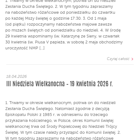
1. Trwamy w okresie wielkanocnym, potrwa on do niedzieli
Zesłania Ducha Świętego. 2. W tym tygodniu zapraszamy
na nabożeństwo różańcowe od poniedziałku do czwartku
po każdej Mszy świętej o godzinie 17:30. 3. Od 1 maja
(od piątku) rozpoczynamy nabożeństwa majowe zawsze
po mszach świętych od poniedziałku do niedzieli. 4. W środę
29 kwietnia wspominamy św. Katarzynę ze Sieny, w czwartek
30 kwietnia św. Piusa V papieża, w sobotę 2 maja obchodzimy
uroczystość NMP […]
Czytaj całość
18.04.2026
III Niedziela Wielkanocna – 19 kwietnia 2026 r.
1. Trwamy w okresie wielkanocnym, potrwa on do niedzieli
Zesłania Ducha Świętego. Natomiast zgodnie z decyzją
Episkopatu Polski z 1985 r. w odniesieniu do trzeciego
przykazania kościelnego, w Polsce, okres Komunii świętej
wielkanocnej trwa od Środy Popielcowej do Niedzieli Trójcy
Świętej. W tym czasie należy przystąpić do Komunii świętej. 2.
W tym tygodniu zapraszamy na nabożeństwo różańcowe