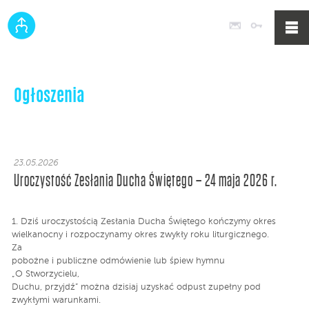
Poczta
Logowan
Ogłoszenia
23.05.2026
Uroczystość Zesłania Ducha Świętego – 24 maja 2026 r.
1. Dziś uroczystością Zesłania Ducha Świętego kończymy okres
wielkanocny i rozpoczynamy okres zwykły roku liturgicznego.
Za
pobożne i publiczne odmówienie lub śpiew hymnu
„O Stworzycielu,
Duchu, przyjdź” można dzisiaj uzyskać odpust zupełny pod
zwykłymi warunkami.