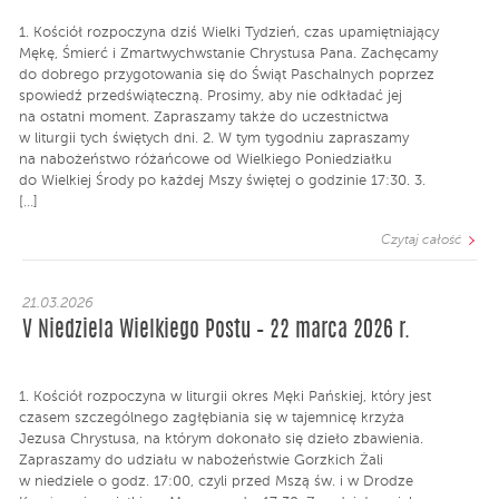
1. Kościół rozpoczyna dziś Wielki Tydzień, czas upamiętniający
Mękę, Śmierć i Zmartwychwstanie Chrystusa Pana. Zachęcamy
do dobrego przygotowania się do Świąt Paschalnych poprzez
spowiedź przedświąteczną. Prosimy, aby nie odkładać jej
na ostatni moment. Zapraszamy także do uczestnictwa
w liturgii tych świętych dni. 2. W tym tygodniu zapraszamy
na nabożeństwo różańcowe od Wielkiego Poniedziałku
do Wielkiej Środy po każdej Mszy świętej o godzinie 17:30. 3.
[…]
Czytaj całość
21.03.2026
V Niedziela Wielkiego Postu – 22 marca 2026 r.
1. Kościół rozpoczyna w liturgii okres Męki Pańskiej, który jest
czasem szczególnego zagłębiania się w tajemnicę krzyża
Jezusa Chrystusa, na którym dokonało się dzieło zbawienia.
Zapraszamy do udziału w nabożeństwie Gorzkich Żali
w niedziele o godz. 17:00, czyli przed Mszą św. i w Drodze