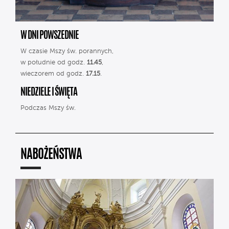
W DNI POWSZEDNIE
W czasie Mszy św. porannych,
w południe od godz.
11.45
,
wieczorem od godz.
17.15
.
NIEDZIELE I ŚWIĘTA
Podczas Mszy św.
NABOŻEŃSTWA