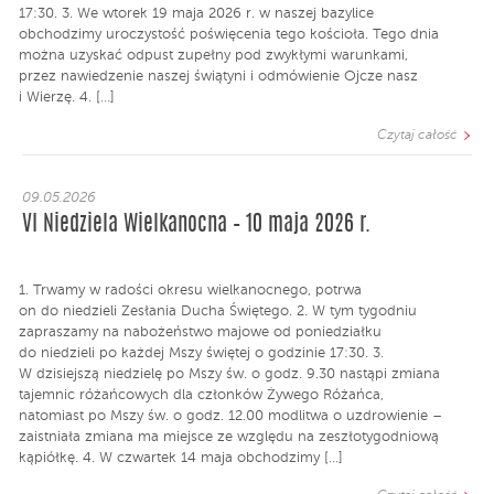
17:30. 3. We wtorek 19 maja 2026 r. w naszej bazylice
obchodzimy uroczystość poświęcenia tego kościoła. Tego dnia
można uzyskać odpust zupełny pod zwykłymi warunkami,
przez nawiedzenie naszej świątyni i odmówienie Ojcze nasz
i Wierzę. 4. […]
Czytaj całość
09.05.2026
VI Niedziela Wielkanocna – 10 maja 2026 r.
1. Trwamy w radości okresu wielkanocnego, potrwa
on do niedzieli Zesłania Ducha Świętego. 2. W tym tygodniu
zapraszamy na nabożeństwo majowe od poniedziałku
do niedzieli po każdej Mszy świętej o godzinie 17:30. 3.
W dzisiejszą niedzielę po Mszy św. o godz. 9.30 nastąpi zmiana
tajemnic różańcowych dla członków Żywego Różańca,
natomiast po Mszy św. o godz. 12.00 modlitwa o uzdrowienie –
zaistniała zmiana ma miejsce ze względu na zeszłotygodniową
kąpiółkę. 4. W czwartek 14 maja obchodzimy […]