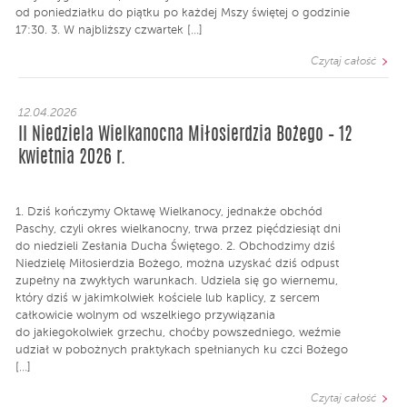
od poniedziałku do piątku po każdej Mszy świętej o godzinie
17:30. 3. W najbliższy czwartek […]
Czytaj całość
12.04.2026
II Niedziela Wielkanocna Miłosierdzia Bożego – 12
kwietnia 2026 r.
1. Dziś kończymy Oktawę Wielkanocy, jednakże obchód
Paschy, czyli okres wielkanocny, trwa przez pięćdziesiąt dni
do niedzieli Zesłania Ducha Świętego. 2. Obchodzimy dziś
Niedzielę Miłosierdzia Bożego, można uzyskać dziś odpust
zupełny na zwykłych warunkach. Udziela się go wiernemu,
który dziś w jakimkolwiek kościele lub kaplicy, z sercem
całkowicie wolnym od wszelkiego przywiązania
do jakiegokolwiek grzechu, choćby powszedniego, weźmie
udział w pobożnych praktykach spełnianych ku czci Bożego
[…]
Czytaj całość