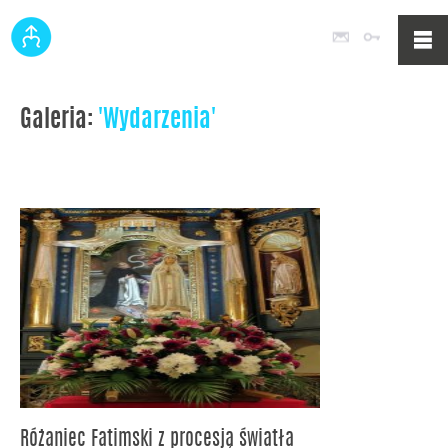
Poczta
Logowan
Galeria:
'Wydarzenia'
Różaniec Fatimski z procesją światła