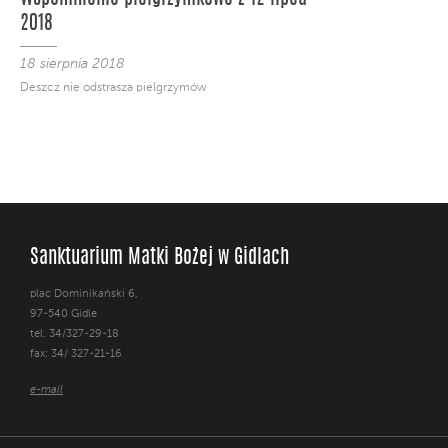
2018
18 sierpnia 2018
Deszcz nie odstrasza pielgrzymów
Sanktuarium Matki Bożej w Gidlach
plac Dominikański 6,
97-540 Gidle
tel. 34/327-29-18
fax: 34/ 327-21-16
e-mail