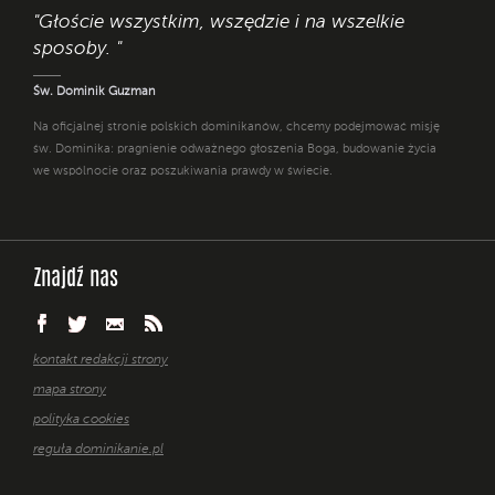
"Głoście wszystkim, wszędzie i na wszelkie
sposoby. "
Św. Dominik Guzman
Na oficjalnej stronie polskich dominikanów, chcemy podejmować misję
św. Dominika: pragnienie odważnego głoszenia Boga, budowanie życia
we wspólnocie oraz poszukiwania prawdy w świecie.
Znajdź nas
kontakt redakcji strony
mapa strony
polityka cookies
reguła dominikanie.pl