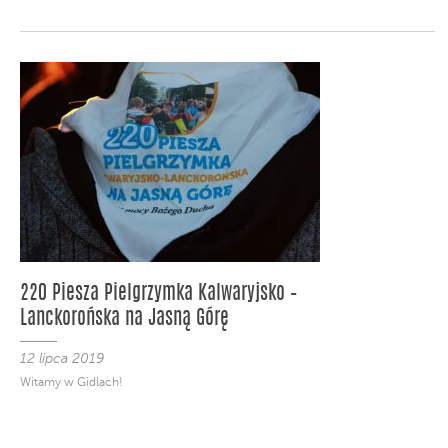
220 Piesza Pielgrzymka Kalwaryjsko –
Lanckorońska na Jasną Górę
12 lipca 2019
Witamy w Gidlach!