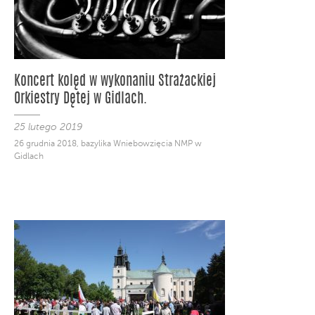
Koncert kolęd w wykonaniu Strażackiej
Orkiestry Dętej w Gidlach.
25 lutego 2019
26 grudnia 2018, bazylika Wniebowzięcia NMP w
Gidlach