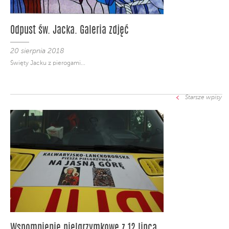
Odpust św. Jacka. Galeria zdjęć
20 sierpnia 2018
Święty Jacku z pierogami...
Starsze wpisy
Wspomnienie pielgrzymkowe z 12 lipca