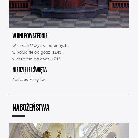
W DNI POWSZEDNIE
W czasie Mszy św. porannych,
w południe od godz.
11.45
,
wieczorem od godz.
17.15
.
NIEDZIELE I ŚWIĘTA
Podczas Mszy św.
NABOŻEŃSTWA