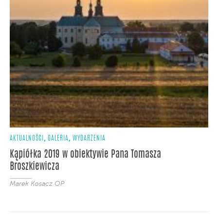
,
,
AKTUALNOŚCI
GALERIA
WYDARZENIA
Kąpiółka 2019 w obiektywie Pana Tomasza
Broszkiewicza
Marek Kosacz OP