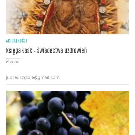
AKTUALNOŚCI
Księga Łask – świadectwa uzdrowień
Przeor
jubileuszgidle@gmail.com