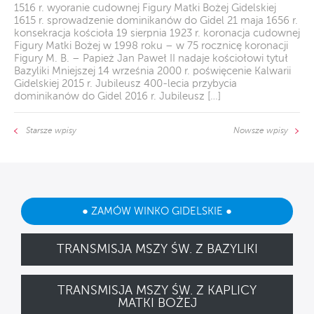
1516 r. wyoranie cudownej Figury Matki Bożej Gidelskiej
1615 r. sprowadzenie dominikanów do Gidel 21 maja 1656 r.
konsekracja kościoła 19 sierpnia 1923 r. koronacja cudownej
Figury Matki Bożej w 1998 roku – w 75 rocznicę koronacji
Figury M. B. – Papież Jan Paweł II nadaje kościołowi tytuł
Bazyliki Mniejszej 14 września 2000 r. poświęcenie Kalwarii
Gidelskiej 2015 r. Jubileusz 400-lecia przybycia
dominikanów do Gidel 2016 r. Jubileusz […]
Starsze wpisy
Nowsze wpisy
● ZAMÓW WINKO GIDELSKIE ●
TRANSMISJA MSZY ŚW. Z BAZYLIKI
TRANSMISJA MSZY ŚW. Z KAPLICY
MATKI BOŻEJ