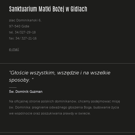
Sanktuarium Matki Bożej w Gidlach
plac Dominikański 6,
97-540 Gidle
tel. 34/327-29-18
fax: 34/ 327-21-16
e-mail
"Głoście wszystkim, wszędzie i na wszelkie
sposoby. "
Św. Dominik Guzman
Na oficjalnej stronie polskich dominikanów, chcemy podejmować misję
św. Dominika: pragnienie odważnego głoszenia Boga, budowanie życia
we wspólnocie oraz poszukiwania prawdy w świecie.