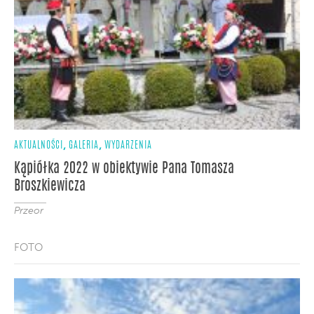
,
,
AKTUALNOŚCI
GALERIA
WYDARZENIA
Kąpiółka 2022 w obiektywie Pana Tomasza
Broszkiewicza
Przeor
FOTO