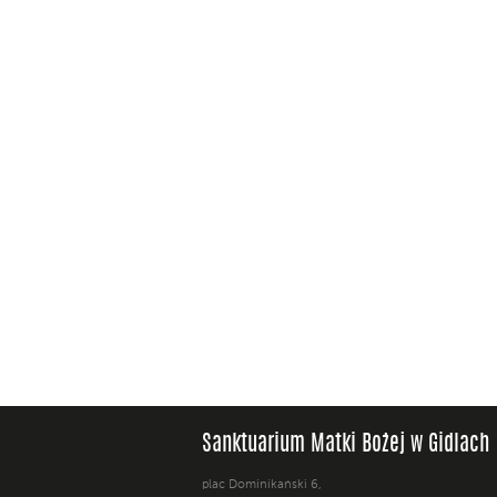
Sanktuarium Matki Bożej w Gidlach
plac Dominikański 6,