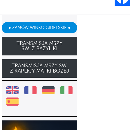
● ZAMÓW WINKO GIDELSKIE ●
TRANSMISJA MSZY
ŚW. Z BAZYLIKI
TRANSMISJA MSZY ŚW.
Z KAPLICY MATKI BOŻEJ