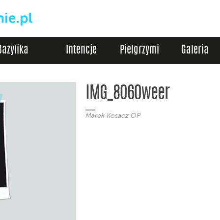
Bazylika
Intencje
Pielgrzymi
Galeria
IMG_8060weer
Marek Kosacz OP