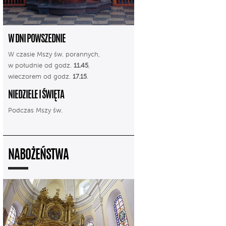
W DNI POWSZEDNIE
W czasie Mszy św. porannych,
w południe od godz.
11.45
,
wieczorem od godz.
17.15
.
NIEDZIELE I ŚWIĘTA
Podczas Mszy św.
NABOŻEŃSTWA