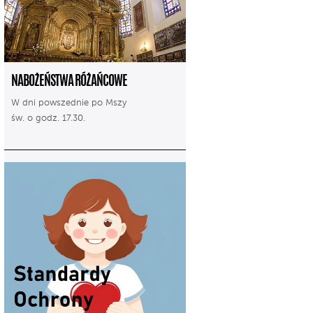
NABOŻEŃSTWA RÓŻAŃCOWE
W dni powszednie po Mszy
św. o godz. 17.30.