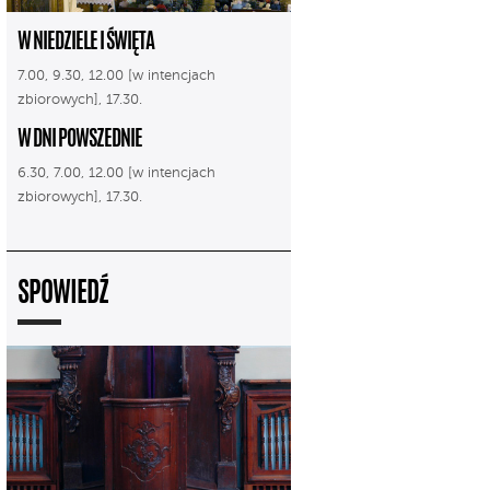
W NIEDZIELE I ŚWIĘTA
7.00, 9.30, 12.00 [w intencjach
zbiorowych], 17.30.
W DNI POWSZEDNIE
6.30, 7.00, 12.00 [w intencjach
zbiorowych], 17.30.
SPOWIEDŹ