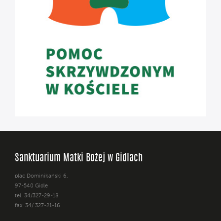
Sanktuarium Matki Bożej w Gidlach
plac Dominikański 6,
97-540 Gidle
tel. 34/327-29-18
fax: 34/ 327-21-16