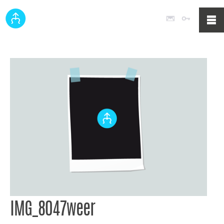
Poczta
Logowan
IMG_8047weer