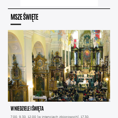
MSZE ŚWIĘTE
W NIEDZIELE I ŚWIĘTA
7.00, 9.30, 12.00 [w intencjach zbiorowych], 17.30.