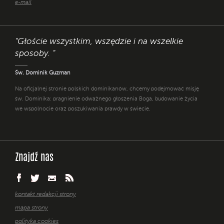
e-mail
"Głoście wszystkim, wszędzie i na wszelkie
sposoby. "
Św. Dominik Guzman
Na oficjalnej stronie polskich dominikanów, chcemy podejmować misję
św. Dominika: pragnienie odważnego głoszenia Boga, budowanie życia
we wspólnocie oraz poszukiwania prawdy w świecie.
Znajdź nas
kontakt redakcji strony
mapa strony
polityka cookies