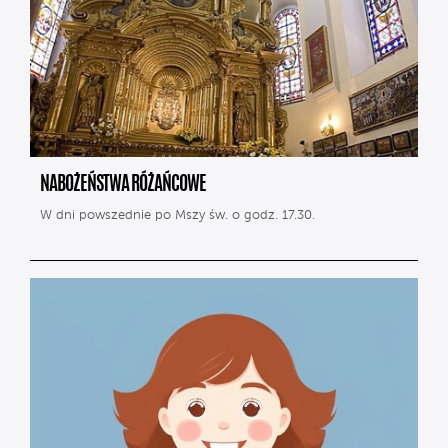
NABOŻEŃSTWA RÓŻAŃCOWE
W dni powszednie po Mszy św. o godz. 17.30.