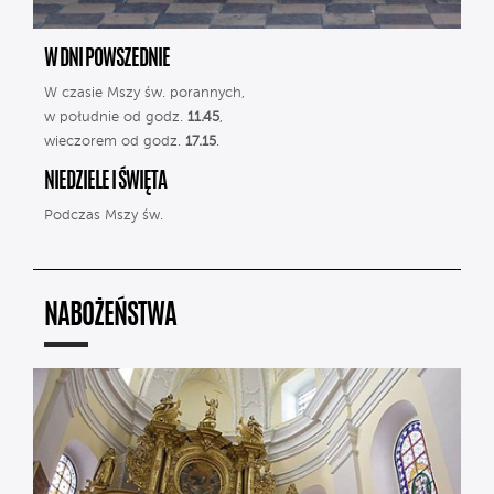
W DNI POWSZEDNIE
W czasie Mszy św. porannych,
w południe od godz.
11.45
,
wieczorem od godz.
17.15
.
NIEDZIELE I ŚWIĘTA
Podczas Mszy św.
NABOŻEŃSTWA