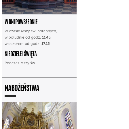
W DNI POWSZEDNIE
W czasie Mszy św. porannych,
w południe od godz.
11.45
,
wieczorem od godz.
17.15
.
NIEDZIELE I ŚWIĘTA
Podczas Mszy św.
NABOŻEŃSTWA