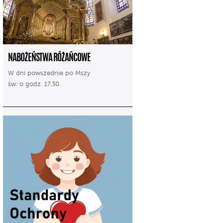
NABOŻEŃSTWA RÓŻAŃCOWE
W dni powszednie po Mszy
św. o godz. 17.30.