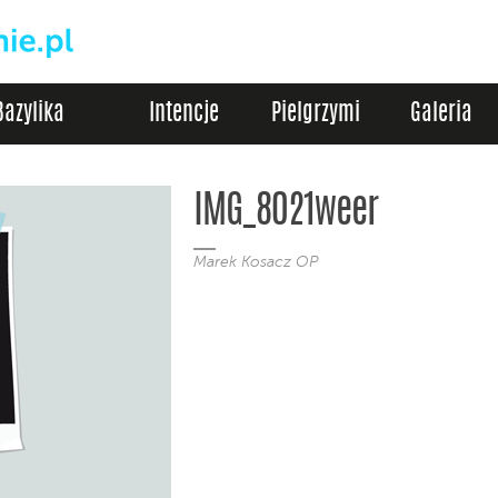
Bazylika
Intencje
Pielgrzymi
Galeria
IMG_8021weer
Marek Kosacz OP