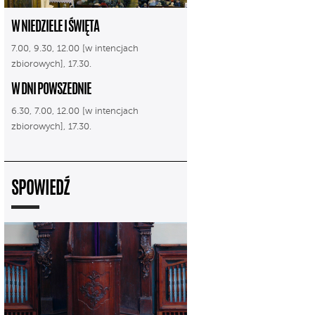
W NIEDZIELE I ŚWIĘTA
7.00, 9.30, 12.00 [w intencjach
zbiorowych], 17.30.
W DNI POWSZEDNIE
6.30, 7.00, 12.00 [w intencjach
zbiorowych], 17.30.
SPOWIEDŹ