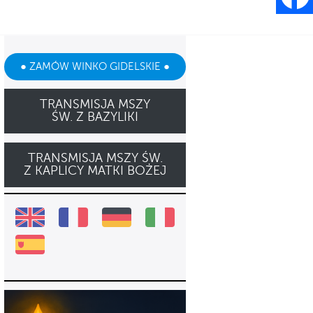
● ZAMÓW WINKO GIDELSKIE ●
TRANSMISJA MSZY
ŚW. Z BAZYLIKI
TRANSMISJA MSZY ŚW.
Z KAPLICY MATKI BOŻEJ