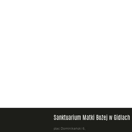
Sanktuarium Matki Bożej w Gidlach
plac Dominikański 6,