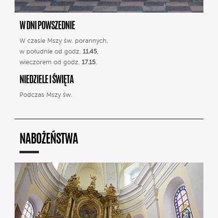
W DNI POWSZEDNIE
W czasie Mszy św. porannych,
w południe od godz.
11.45
,
wieczorem od godz.
17.15
.
NIEDZIELE I ŚWIĘTA
Podczas Mszy św.
NABOŻEŃSTWA