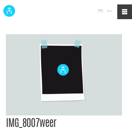
Poczta
Logowan
IMG_8007weer