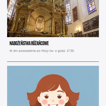
NABOŻEŃSTWA RÓŻAŃCOWE
W dni powszednie po Mszy św. o godz. 17.30.