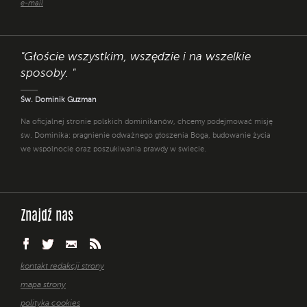
e-mail
"Głoście wszystkim, wszędzie i na wszelkie
sposoby. "
Św. Dominik Guzman
Na oficjalnej stronie polskich dominikanów, chcemy podejmować misję
św. Dominika: pragnienie odważnego głoszenia Boga, budowanie życia
we wspólnocie oraz poszukiwania prawdy w świecie.
Znajdź nas
kontakt redakcji strony
mapa strony
polityka cookies