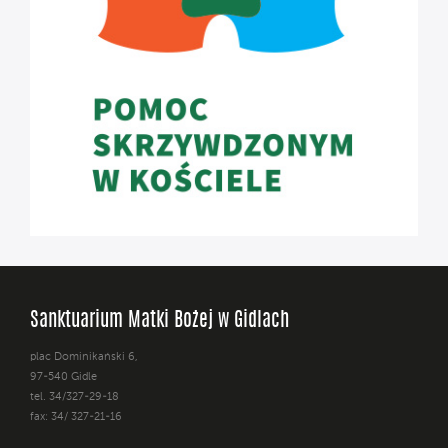
Sanktuarium Matki Bożej w Gidlach
plac Dominikański 6,
97-540 Gidle
tel. 34/327-29-18
fax: 34/ 327-21-16