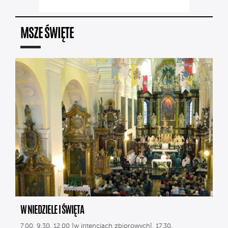
MSZE ŚWIĘTE
W NIEDZIELE I ŚWIĘTA
7.00, 9.30, 12.00 [w intencjach zbiorowych], 17.30.