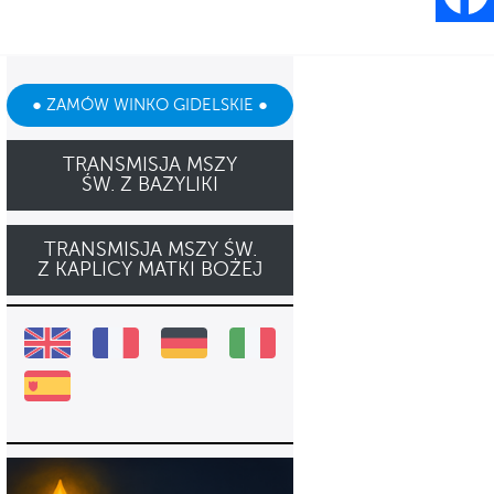
● ZAMÓW WINKO GIDELSKIE ●
TRANSMISJA MSZY
ŚW. Z BAZYLIKI
TRANSMISJA MSZY ŚW.
Z KAPLICY MATKI BOŻEJ