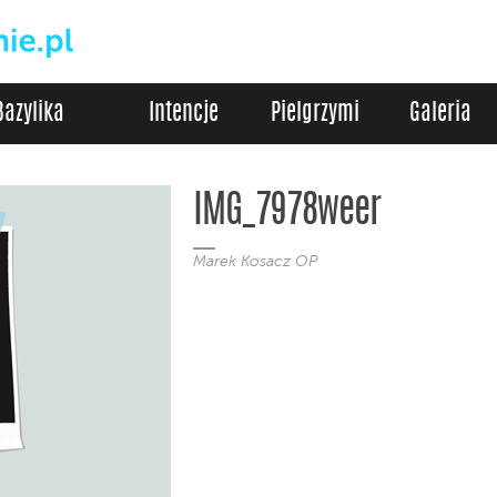
Bazylika
Intencje
Pielgrzymi
Galeria
IMG_7978weer
Marek Kosacz OP