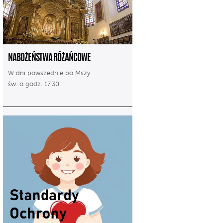
NABOŻEŃSTWA RÓŻAŃCOWE
W dni powszednie po Mszy
św. o godz. 17.30.