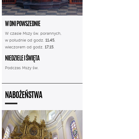
W DNI POWSZEDNIE
W czasie Mszy św. porannych,
w południe od godz.
11.45
,
wieczorem od godz.
17.15
.
NIEDZIELE I ŚWIĘTA
Podczas Mszy św.
NABOŻEŃSTWA