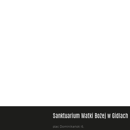
Sanktuarium Matki Bożej w Gidlach
plac Dominikański 6,