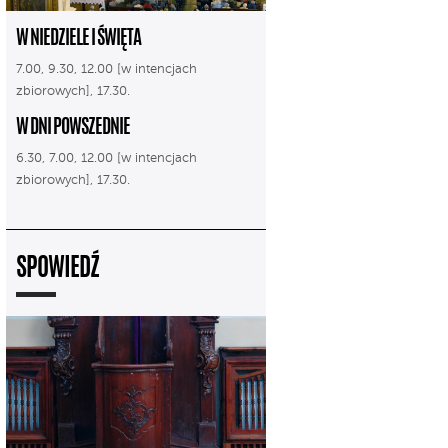
W NIEDZIELE I ŚWIĘTA
7.00, 9.30, 12.00 [w intencjach
zbiorowych], 17.30.
W DNI POWSZEDNIE
6.30, 7.00, 12.00 [w intencjach
zbiorowych], 17.30.
SPOWIEDŹ