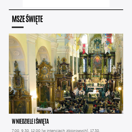
MSZE ŚWIĘTE
W NIEDZIELE I ŚWIĘTA
7.00, 9.30, 12.00 [w intencjach zbiorowych], 17.30.