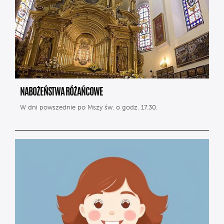
NABOŻEŃSTWA RÓŻAŃCOWE
W dni powszednie po Mszy św. o godz. 17.30.