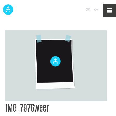
Poczta
Logowan
IMG_7976weer