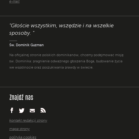
e-mail
"Głoście wszystkim, wszędzie i na wszelkie
sposoby. "
Św. Dominik Guzman
Na oficjalnej stronie polskich dominikanów, chcemy podejmować misję
św. Dominika: pragnienie odważnego głoszenia Boga, budowanie życia
we wspólnocie oraz poszukiwania prawdy w świecie.
Znajdź nas
kontakt redakcji strony
mapa strony
polityka cookies