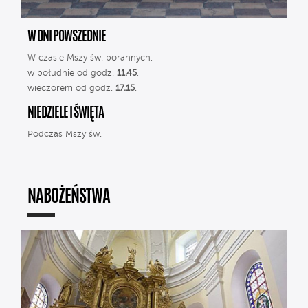
W DNI POWSZEDNIE
W czasie Mszy św. porannych,
w południe od godz.
11.45
,
wieczorem od godz.
17.15
.
NIEDZIELE I ŚWIĘTA
Podczas Mszy św.
NABOŻEŃSTWA