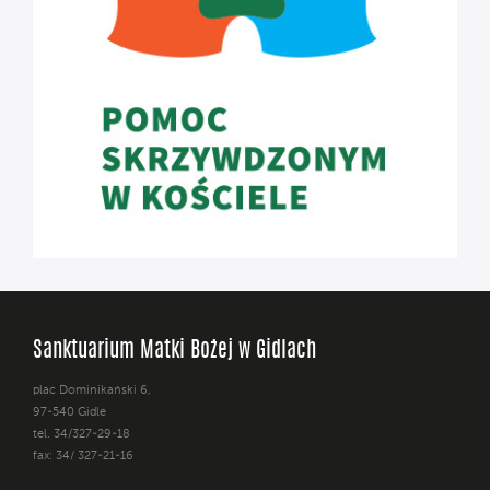
Sanktuarium Matki Bożej w Gidlach
plac Dominikański 6,
97-540 Gidle
tel. 34/327-29-18
fax: 34/ 327-21-16