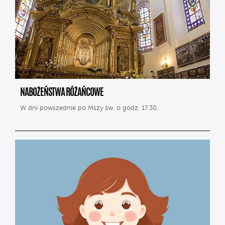
NABOŻEŃSTWA RÓŻAŃCOWE
W dni powszednie po Mszy św. o godz. 17.30.