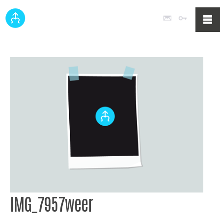
Poczta
Logowan
IMG_7957weer