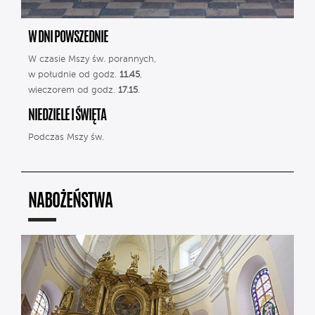
W DNI POWSZEDNIE
W czasie Mszy św. porannych,
w południe od godz.
11.45
,
wieczorem od godz.
17.15
.
NIEDZIELE I ŚWIĘTA
Podczas Mszy św.
NABOŻEŃSTWA