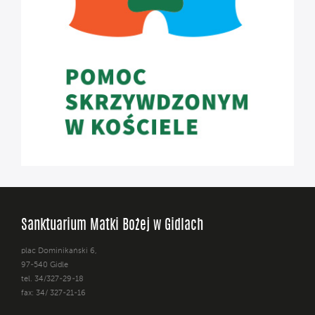
Sanktuarium Matki Bożej w Gidlach
plac Dominikański 6,
97-540 Gidle
tel. 34/327-29-18
fax: 34/ 327-21-16