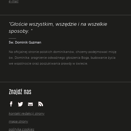
e-mail
"Głoście wszystkim, wszędzie i na wszelkie
sposoby. "
Św. Dominik Guzman
Na oficjalnej stronie polskich dominikanów, chcemy podejmować misję
św. Dominika: pragnienie odważnego głoszenia Boga, budowanie życia
we wspólnocie oraz poszukiwania prawdy w świecie.
Znajdź nas
kontakt redakcji strony
mapa strony
polityka cookies