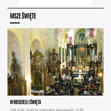
MSZE ŚWIĘTE
W NIEDZIELE I ŚWIĘTA
7.00, 9.30, 12.00 [w intencjach zbiorowych], 17.30.