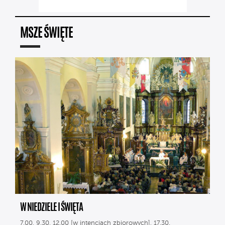
MSZE ŚWIĘTE
W NIEDZIELE I ŚWIĘTA
7.00, 9.30, 12.00 [w intencjach zbiorowych], 17.30.