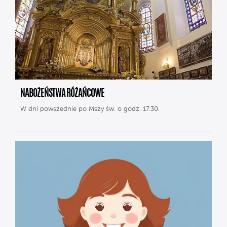
NABOŻEŃSTWA RÓŻAŃCOWE
W dni powszednie po Mszy św. o godz. 17.30.