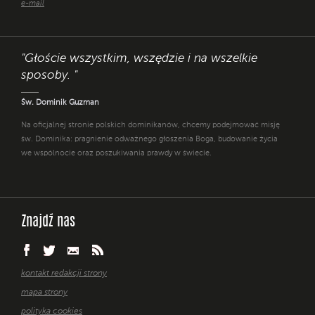
e-mail
"Głoście wszystkim, wszędzie i na wszelkie
sposoby. "
Św. Dominik Guzman
Na oficjalnej stronie polskich dominikanów, chcemy podejmować misję
św. Dominika: pragnienie odważnego głoszenia Boga, budowanie życia
we wspólnocie oraz poszukiwania prawdy w świecie.
Znajdź nas
kontakt redakcji strony
mapa strony
polityka cookies