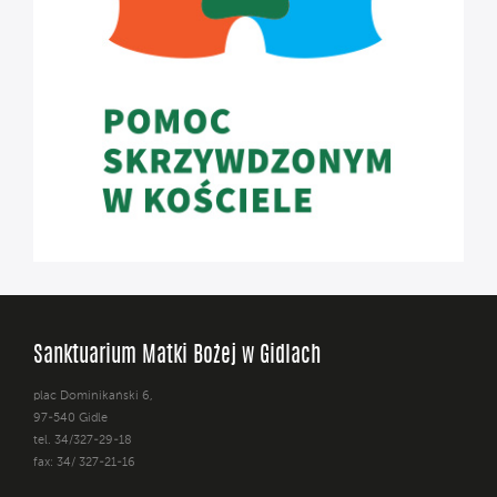
Sanktuarium Matki Bożej w Gidlach
plac Dominikański 6,
97-540 Gidle
tel. 34/327-29-18
fax: 34/ 327-21-16