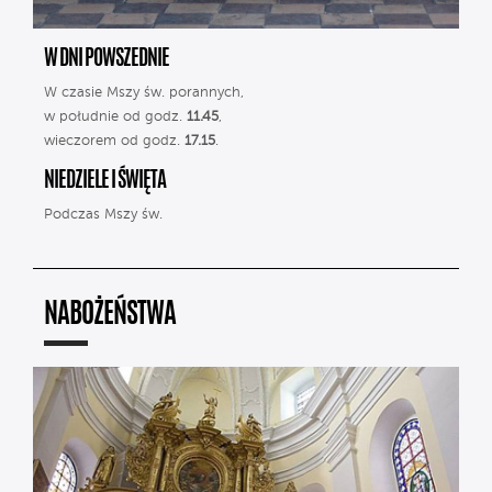
W DNI POWSZEDNIE
W czasie Mszy św. porannych,
w południe od godz.
11.45
,
wieczorem od godz.
17.15
.
NIEDZIELE I ŚWIĘTA
Podczas Mszy św.
NABOŻEŃSTWA