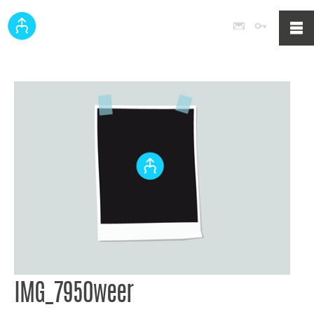
Poczta
Logowan
IMG_7950weer