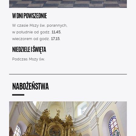
W DNI POWSZEDNIE
W czasie Mszy św. porannych,
w południe od godz.
11.45
,
wieczorem od godz.
17.15
.
NIEDZIELE I ŚWIĘTA
Podczas Mszy św.
NABOŻEŃSTWA