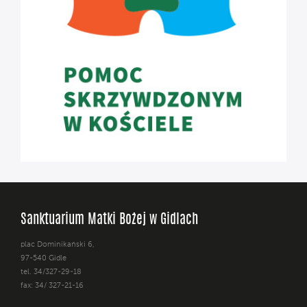
Sanktuarium Matki Bożej w Gidlach
plac Dominikański 6,
97-540 Gidle
tel. 34/327-29-18
fax: 34/ 327-21-16