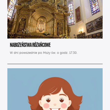
NABOŻEŃSTWA RÓŻAŃCOWE
W dni powszednie po Mszy św. o godz. 17.30.