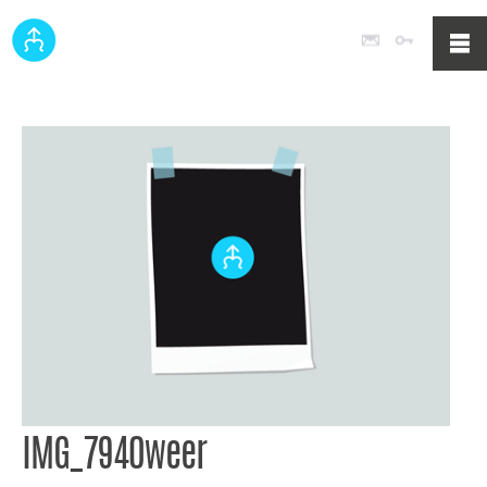
Poczta
Logowan
IMG_7940weer