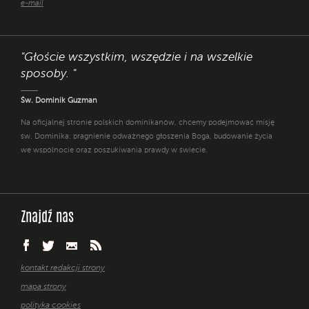
e-mail
"Głoście wszystkim, wszędzie i na wszelkie
sposoby. "
Św. Dominik Guzman
Na oficjalnej stronie polskich dominikanów, chcemy podejmować misję
św. Dominika: pragnienie odważnego głoszenia Boga, budowanie życia
we wspólnocie oraz poszukiwania prawdy w świecie.
Znajdź nas
kontakt redakcji strony
mapa strony
polityka cookies