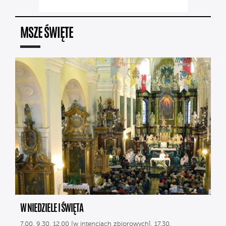
MSZE ŚWIĘTE
W NIEDZIELE I ŚWIĘTA
7.00, 9.30, 12.00 [w intencjach zbiorowych], 17.30.