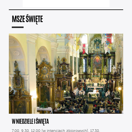
MSZE ŚWIĘTE
W NIEDZIELE I ŚWIĘTA
7.00, 9.30, 12.00 [w intencjach zbiorowych], 17.30.