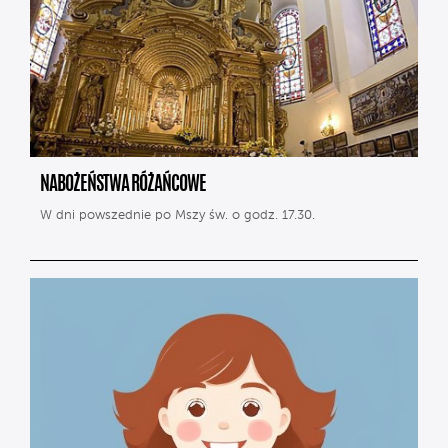
NABOŻEŃSTWA RÓŻAŃCOWE
W dni powszednie po Mszy św. o godz. 17.30.