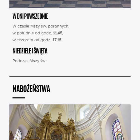
W DNI POWSZEDNIE
W czasie Mszy św. porannych,
w południe od godz.
11.45
,
wieczorem od godz.
17.15
.
NIEDZIELE I ŚWIĘTA
Podczas Mszy św.
NABOŻEŃSTWA