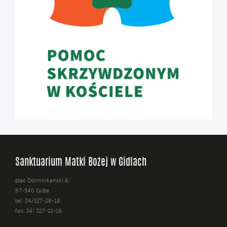
Sanktuarium Matki Bożej w Gidlach
plac Dominikański 6,
97-540 Gidle
tel. 34/327-29-18
fax: 34/ 327-21-16