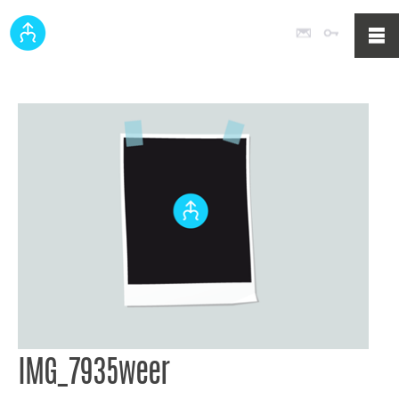
Poczta
Logowan
IMG_7935weer