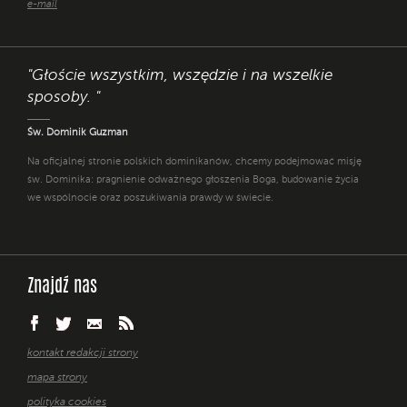
e-mail
"Głoście wszystkim, wszędzie i na wszelkie
sposoby. "
Św. Dominik Guzman
Na oficjalnej stronie polskich dominikanów, chcemy podejmować misję
św. Dominika: pragnienie odważnego głoszenia Boga, budowanie życia
we wspólnocie oraz poszukiwania prawdy w świecie.
Znajdź nas
kontakt redakcji strony
mapa strony
polityka cookies