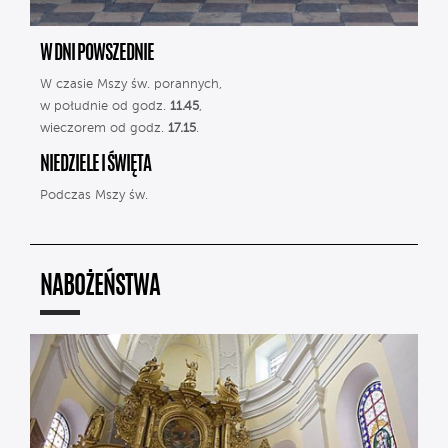
W DNI POWSZEDNIE
W czasie Mszy św. porannych,
w południe od godz.
11.45
,
wieczorem od godz.
17.15
.
NIEDZIELE I ŚWIĘTA
Podczas Mszy św.
NABOŻEŃSTWA