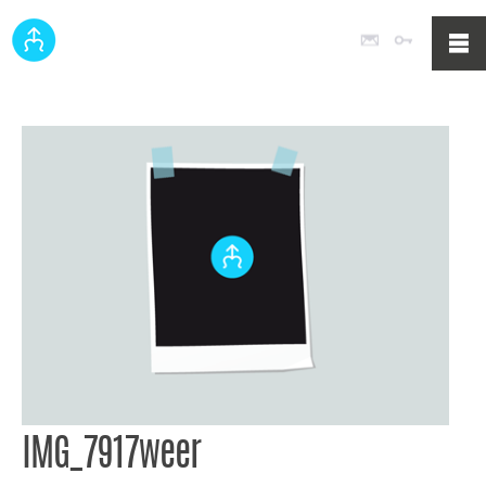
Poczta
Logowan
IMG_7917weer