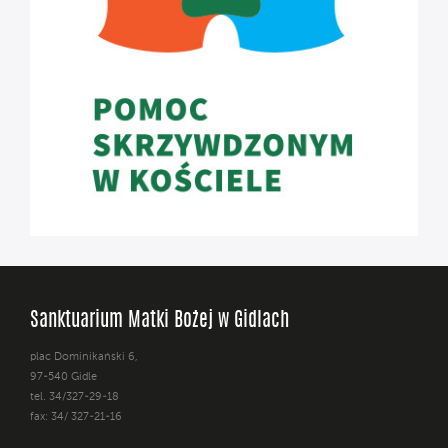
Sanktuarium Matki Bożej w Gidlach
plac Dominikański 6,
97-540 Gidle
tel. 34/327-29-18
fax: 34/ 327-21-16