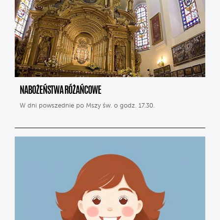
NABOŻEŃSTWA RÓŻAŃCOWE
W dni powszednie po Mszy św. o godz. 17.30.