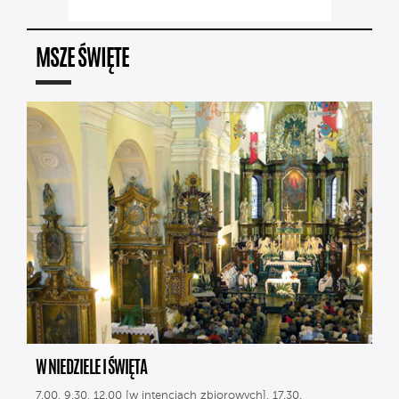
MSZE ŚWIĘTE
W NIEDZIELE I ŚWIĘTA
7.00, 9.30, 12.00 [w intencjach zbiorowych], 17.30.