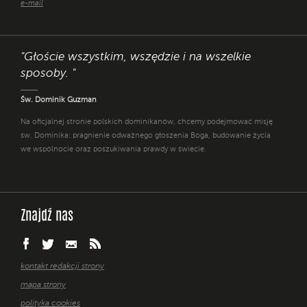
e-mail
"Głoście wszystkim, wszędzie i na wszelkie
sposoby. "
Św. Dominik Guzman
Na oficjalnej stronie polskich dominikanów, chcemy podejmować misję
św. Dominika: pragnienie odważnego głoszenia Boga, budowanie życia
we wspólnocie oraz poszukiwania prawdy w świecie.
Znajdź nas
kontakt redakcji strony
mapa strony
polityka cookies