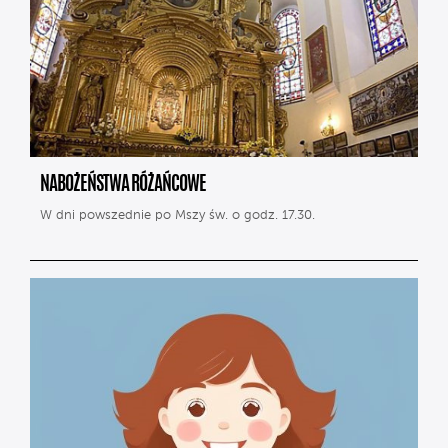
NABOŻEŃSTWA RÓŻAŃCOWE
W dni powszednie po Mszy św. o godz. 17.30.