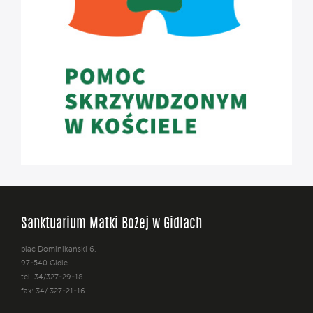
Sanktuarium Matki Bożej w Gidlach
plac Dominikański 6,
97-540 Gidle
tel. 34/327-29-18
fax: 34/ 327-21-16