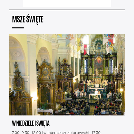
MSZE ŚWIĘTE
W NIEDZIELE I ŚWIĘTA
7.00, 9.30, 12.00 [w intencjach zbiorowych], 17.30.