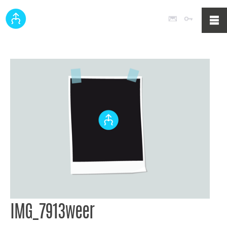
Poczta
Logowan
IMG_7913weer