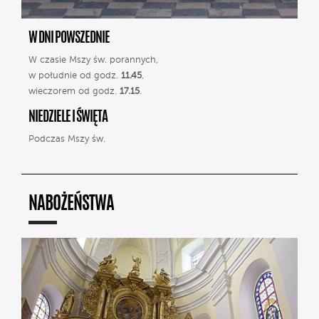
W DNI POWSZEDNIE
W czasie Mszy św. porannych,
w południe od godz.
11.45
,
wieczorem od godz.
17.15
.
NIEDZIELE I ŚWIĘTA
Podczas Mszy św.
NABOŻEŃSTWA