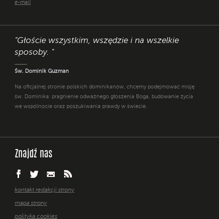
e-mail
"Głoście wszystkim, wszędzie i na wszelkie
sposoby. "
Św. Dominik Guzman
Na oficjalnej stronie polskich dominikanów, chcemy podejmować misję
św. Dominika: pragnienie odważnego głoszenia Boga, budowanie życia
we wspólnocie oraz poszukiwania prawdy w świecie.
Znajdź nas
kontakt redakcji strony
mapa strony
polityka cookies