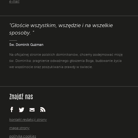
e-mail
"Głoście wszystkim, wszędzie i na wszelkie
sposoby. "
Św. Dominik Guzman
Na oficjalnej stronie polskich dominikanów, chcemy podejmować misję
św. Dominika: pragnienie odważnego głoszenia Boga, budowanie życia
we wspólnocie oraz poszukiwania prawdy w świecie.
Znajdź nas
kontakt redakcji strony
mapa strony
polityka cookies