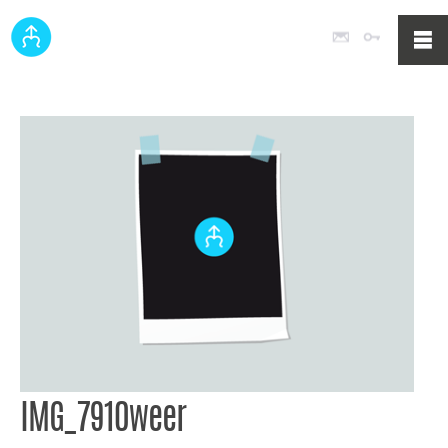
Poczta
Logowan
IMG_7910weer