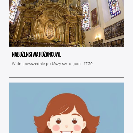
NABOŻEŃSTWA RÓŻAŃCOWE
W dni powszednie po Mszy św. o godz. 17.30.