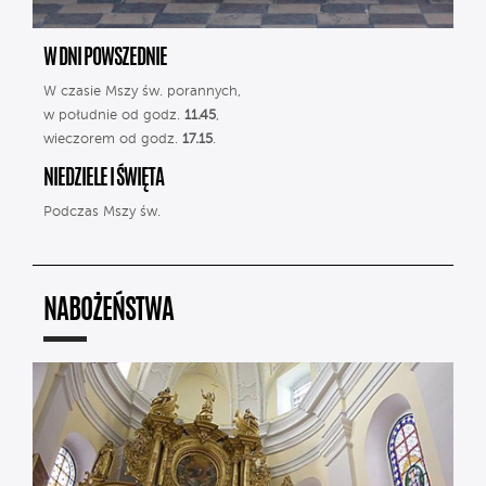
W DNI POWSZEDNIE
W czasie Mszy św. porannych,
w południe od godz.
11.45
,
wieczorem od godz.
17.15
.
NIEDZIELE I ŚWIĘTA
Podczas Mszy św.
NABOŻEŃSTWA