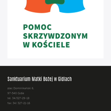
Sanktuarium Matki Bożej w Gidlach
plac Dominikański 6,
97-540 Gidle
tel. 34/327-29-18
fax: 34/ 327-21-16