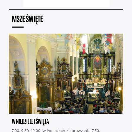
MSZE ŚWIĘTE
W NIEDZIELE I ŚWIĘTA
7.00, 9.30, 12.00 [w intencjach zbiorowych], 17.30.