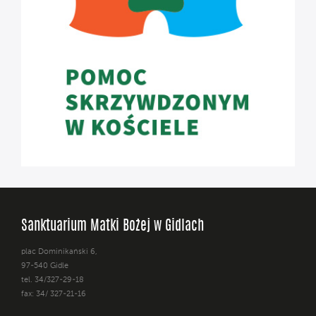
Sanktuarium Matki Bożej w Gidlach
plac Dominikański 6,
97-540 Gidle
tel. 34/327-29-18
fax: 34/ 327-21-16