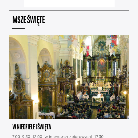
MSZE ŚWIĘTE
W NIEDZIELE I ŚWIĘTA
7.00, 9.30, 12.00 [w intencjach zbiorowych], 17.30.