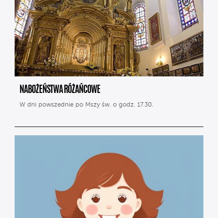
NABOŻEŃSTWA RÓŻAŃCOWE
W dni powszednie po Mszy św. o godz. 17.30.