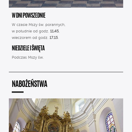
W DNI POWSZEDNIE
W czasie Mszy św. porannych,
w południe od godz.
11.45
,
wieczorem od godz.
17.15
.
NIEDZIELE I ŚWIĘTA
Podczas Mszy św.
NABOŻEŃSTWA