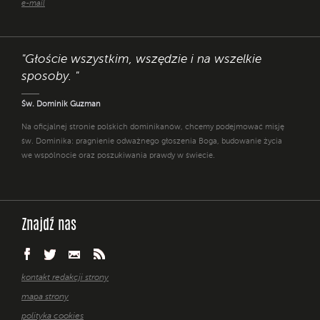
e-mail
"Głoście wszystkim, wszędzie i na wszelkie
sposoby. "
Św. Dominik Guzman
Na oficjalnej stronie polskich dominikanów, chcemy podejmować misję
św. Dominika: pragnienie odważnego głoszenia Boga, budowanie życia
we wspólnocie oraz poszukiwania prawdy w świecie.
Znajdź nas
kontakt redakcji strony
mapa strony
polityka cookies