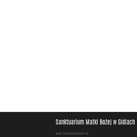
Sanktuarium Matki Bożej w Gidlach
plac Dominikański 6,