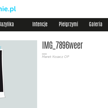
Bazylika
Intencje
Pielgrzymi
Galeria
IMG_7896weer
Marek Kosacz OP