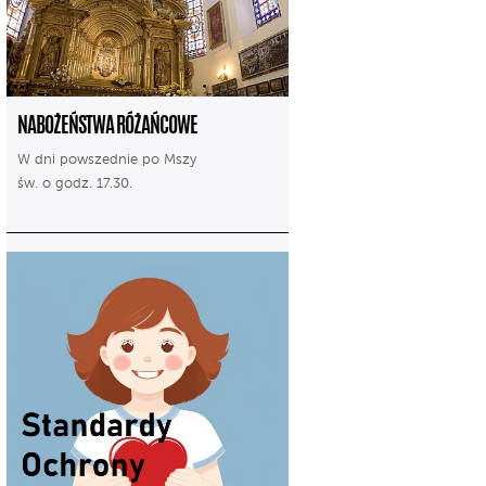
NABOŻEŃSTWA RÓŻAŃCOWE
W dni powszednie po Mszy
św. o godz. 17.30.