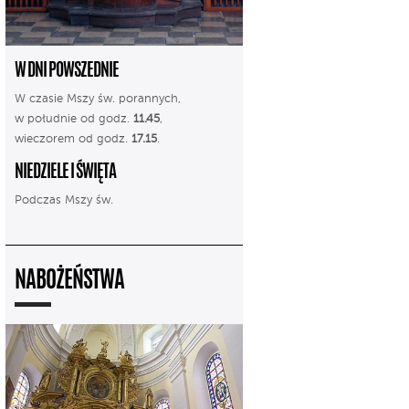
W DNI POWSZEDNIE
W czasie Mszy św. porannych,
w południe od godz.
11.45
,
wieczorem od godz.
17.15
.
NIEDZIELE I ŚWIĘTA
Podczas Mszy św.
NABOŻEŃSTWA