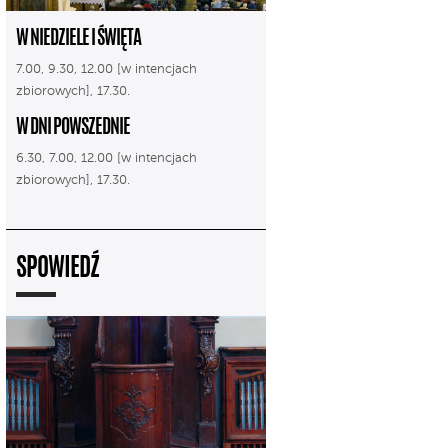
W NIEDZIELE I ŚWIĘTA
7.00, 9.30, 12.00 [w intencjach
zbiorowych], 17.30.
W DNI POWSZEDNIE
6.30, 7.00, 12.00 [w intencjach
zbiorowych], 17.30.
SPOWIEDŹ