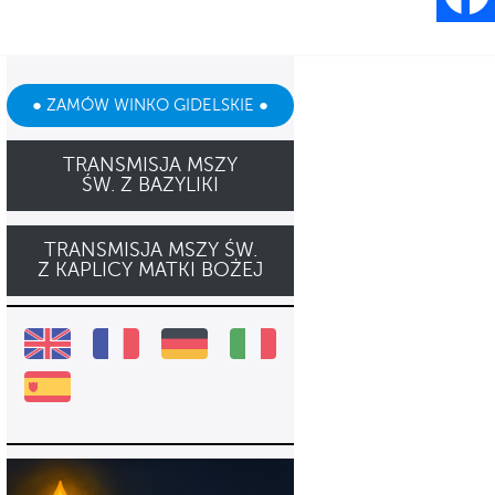
● ZAMÓW WINKO GIDELSKIE ●
TRANSMISJA MSZY
ŚW. Z BAZYLIKI
TRANSMISJA MSZY ŚW.
Z KAPLICY MATKI BOŻEJ