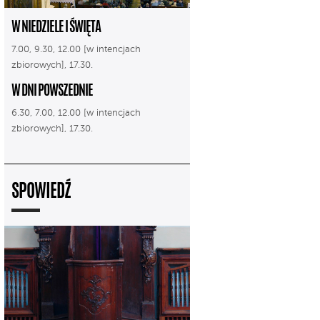
W NIEDZIELE I ŚWIĘTA
7.00, 9.30, 12.00 [w intencjach
zbiorowych], 17.30.
W DNI POWSZEDNIE
6.30, 7.00, 12.00 [w intencjach
zbiorowych], 17.30.
SPOWIEDŹ