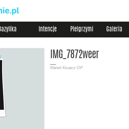
Bazylika
Intencje
Pielgrzymi
Galeria
IMG_7872weer
Marek Kosacz OP