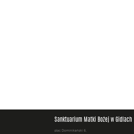
Sanktuarium Matki Bożej w Gidlach
plac Dominikański 6,