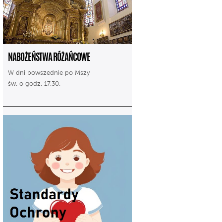
NABOŻEŃSTWA RÓŻAŃCOWE
W dni powszednie po Mszy
św. o godz. 17.30.