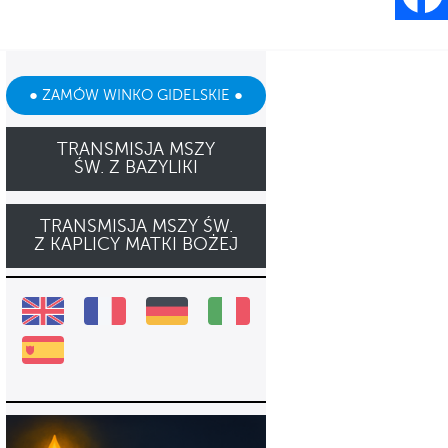
● ZAMÓW WINKO GIDELSKIE ●
TRANSMISJA MSZY
ŚW. Z BAZYLIKI
TRANSMISJA MSZY ŚW.
Z KAPLICY MATKI BOŻEJ