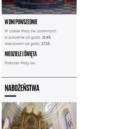
W DNI POWSZEDNIE
W czasie Mszy św. porannych,
w południe od godz.
11.45
,
wieczorem od godz.
17.15
.
NIEDZIELE I ŚWIĘTA
Podczas Mszy św.
NABOŻEŃSTWA