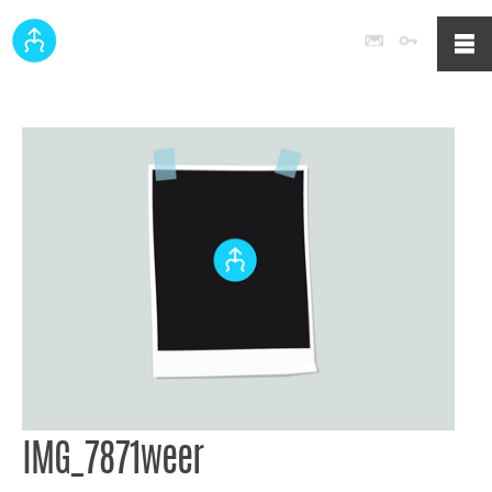
Poczta
Logowan
IMG_7871weer