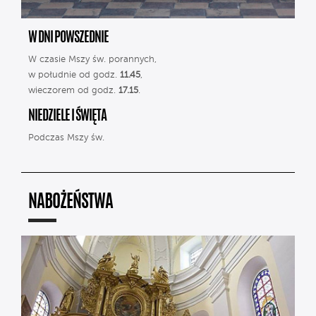
W DNI POWSZEDNIE
W czasie Mszy św. porannych,
w południe od godz.
11.45
,
wieczorem od godz.
17.15
.
NIEDZIELE I ŚWIĘTA
Podczas Mszy św.
NABOŻEŃSTWA