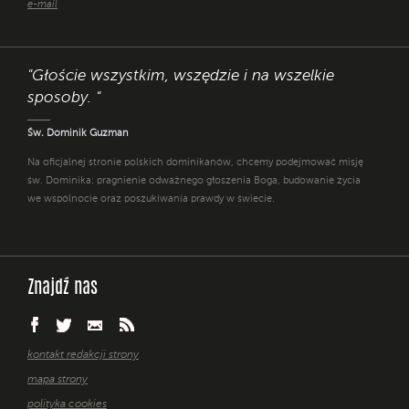
e-mail
"Głoście wszystkim, wszędzie i na wszelkie
sposoby. "
Św. Dominik Guzman
Na oficjalnej stronie polskich dominikanów, chcemy podejmować misję
św. Dominika: pragnienie odważnego głoszenia Boga, budowanie życia
we wspólnocie oraz poszukiwania prawdy w świecie.
Znajdź nas
kontakt redakcji strony
mapa strony
polityka cookies