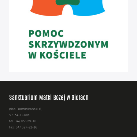
Sanktuarium Matki Bożej w Gidlach
plac Dominikański 6,
97-540 Gidle
tel. 34/327-29-18
fax: 34/ 327-21-16