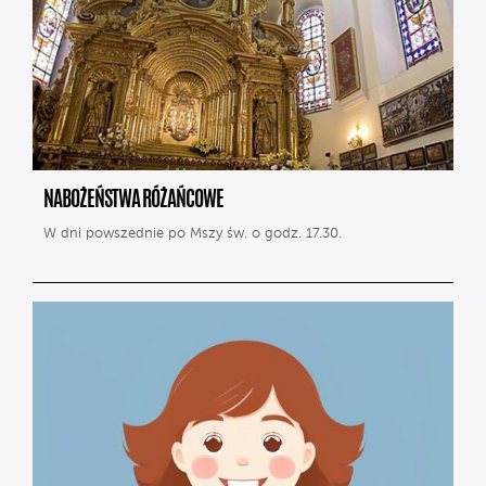
NABOŻEŃSTWA RÓŻAŃCOWE
W dni powszednie po Mszy św. o godz. 17.30.