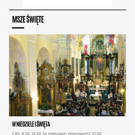
MSZE ŚWIĘTE
W NIEDZIELE I ŚWIĘTA
7.00, 9.30, 12.00 [w intencjach zbiorowych], 17.30.