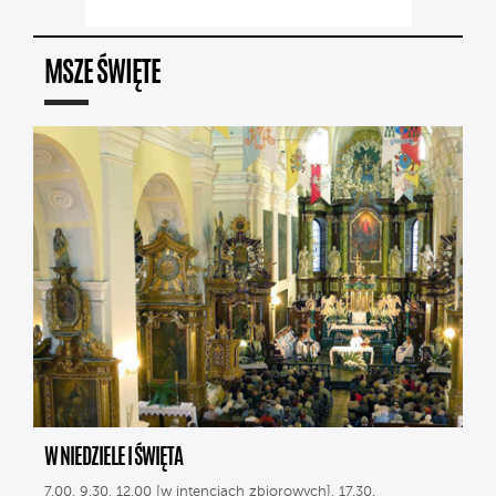
MSZE ŚWIĘTE
W NIEDZIELE I ŚWIĘTA
7.00, 9.30, 12.00 [w intencjach zbiorowych], 17.30.