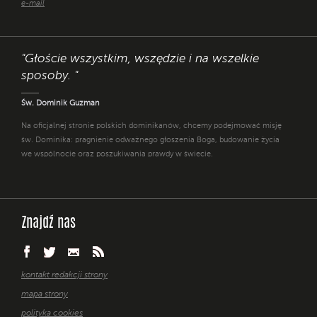
e-mail
"Głoście wszystkim, wszędzie i na wszelkie
sposoby. "
Św. Dominik Guzman
Na oficjalnej stronie polskich dominikanów, chcemy podejmować misję
św. Dominika: pragnienie odważnego głoszenia Boga, budowanie życia
we wspólnocie oraz poszukiwania prawdy w świecie.
Znajdź nas
kontakt redakcji strony
mapa strony
polityka cookies