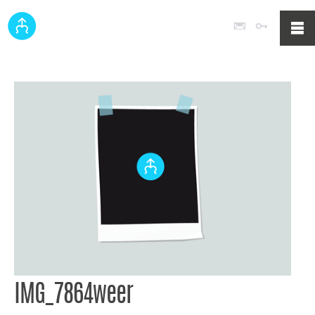
Poczta
Logowan
IMG_7864weer