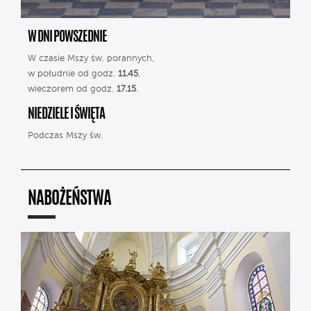
W DNI POWSZEDNIE
W czasie Mszy św. porannych,
w południe od godz.
11.45
,
wieczorem od godz.
17.15
.
NIEDZIELE I ŚWIĘTA
Podczas Mszy św.
NABOŻEŃSTWA