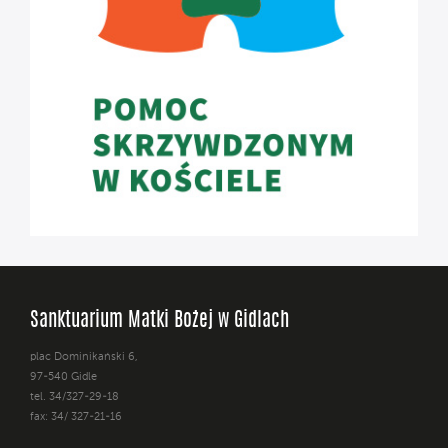
Sanktuarium Matki Bożej w Gidlach
plac Dominikański 6,
97-540 Gidle
tel. 34/327-29-18
fax: 34/ 327-21-16