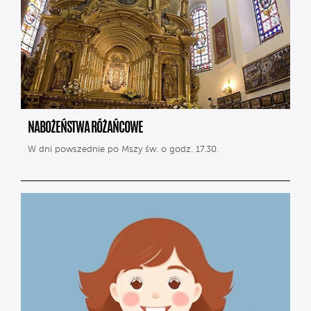
NABOŻEŃSTWA RÓŻAŃCOWE
W dni powszednie po Mszy św. o godz. 17.30.