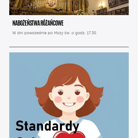
NABOŻEŃSTWA RÓŻAŃCOWE
W dni powszednie po Mszy św. o godz. 17.30.