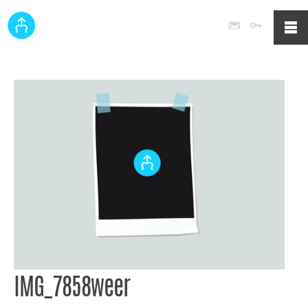
Poczta
Logowan
IMG_7858weer