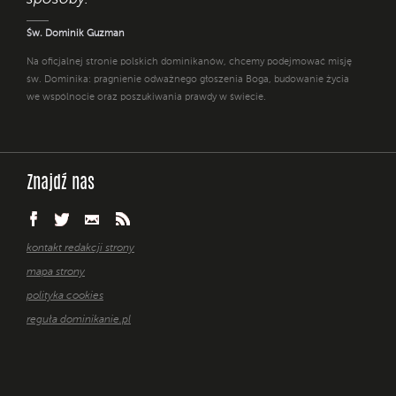
Św. Dominik Guzman
Na oficjalnej stronie polskich dominikanów, chcemy podejmować misję
św. Dominika: pragnienie odważnego głoszenia Boga, budowanie życia
we wspólnocie oraz poszukiwania prawdy w świecie.
Znajdź nas
kontakt redakcji strony
mapa strony
polityka cookies
reguła dominikanie.pl