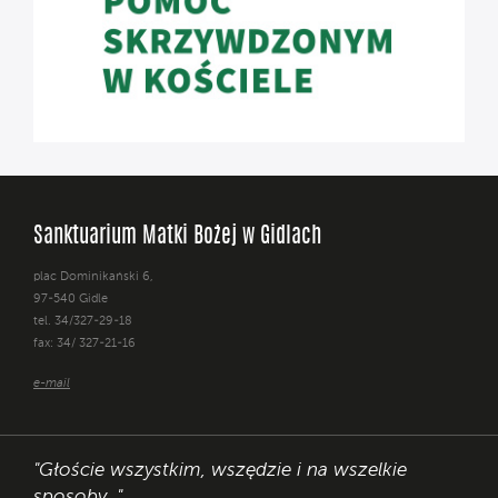
Sanktuarium Matki Bożej w Gidlach
plac Dominikański 6,
97-540 Gidle
tel. 34/327-29-18
fax: 34/ 327-21-16
e-mail
"Głoście wszystkim, wszędzie i na wszelkie
sposoby. "