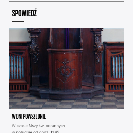
SPOWIEDŹ
W DNI POWSZEDNIE
W czasie Mszy św. porannych,
w południe od godz.
11.45
,