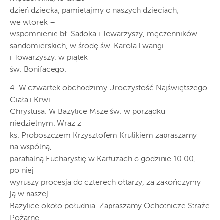
dzień dziecka, pamiętajmy o naszych dzieciach;
we wtorek –
wspomnienie bł. Sadoka i Towarzyszy, męczenników
sandomierskich, w środę św. Karola Lwangi
i Towarzyszy, w piątek
św. Bonifacego.
4. W czwartek obchodzimy Uroczystość Najświętszego
Ciała i Krwi
Chrystusa. W Bazylice Msze św. w porządku
niedzielnym. Wraz z
ks. Proboszczem Krzysztofem Krulikiem zapraszamy
na wspólną,
parafialną Eucharystię w Kartuzach o godzinie 10.00,
po niej
wyruszy procesja do czterech ołtarzy, za zakończymy
ją w naszej
Bazylice około południa. Zapraszamy Ochotnicze Straże
Pożarne,