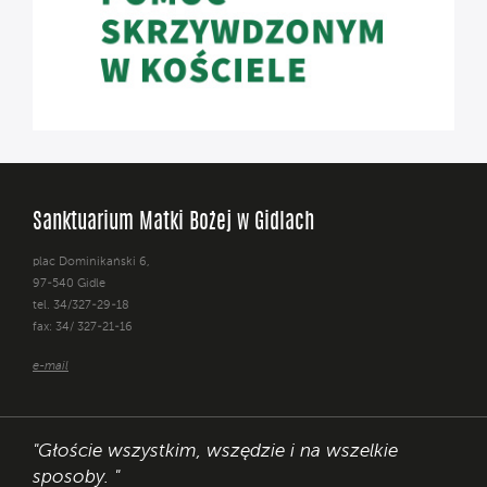
Sanktuarium Matki Bożej w Gidlach
plac Dominikański 6,
97-540 Gidle
tel. 34/327-29-18
fax: 34/ 327-21-16
e-mail
"Głoście wszystkim, wszędzie i na wszelkie
sposoby. "