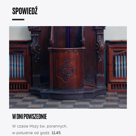
SPOWIEDŹ
W DNI POWSZEDNIE
W czasie Mszy św. porannych,
w południe od godz.
11.45
,