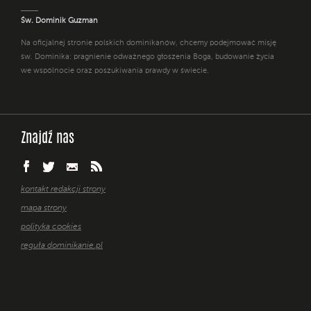
Św. Dominik Guzman
Na oficjalnej stronie polskich dominikanów, chcemy podejmować misję
św. Dominika: pragnienie odważnego głoszenia Boga, budowanie życia
we wspólnocie oraz poszukiwania prawdy w świecie.
Znajdź nas
kontakt redakcji strony
mapa strony
polityka cookies
reguła dominikanie.pl