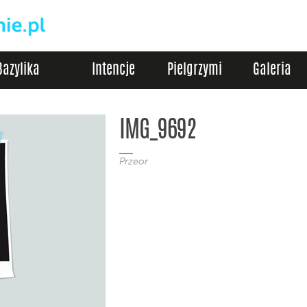
Bazylika
Intencje
Pielgrzymi
Galeria
IMG_9692
Przeor