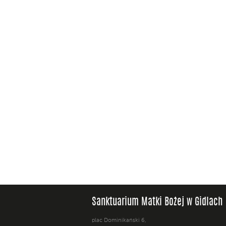
Sanktuarium Matki Bożej w Gidlach
plac Dominikański 6,