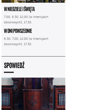
W NIEDZIELE I ŚWIĘTA
7.00, 9.30, 12.00 [w intencjach
zbiorowych], 17.30.
W DNI POWSZEDNIE
6.30, 7.00, 12.00 [w intencjach
zbiorowych], 17.30.
SPOWIEDŹ