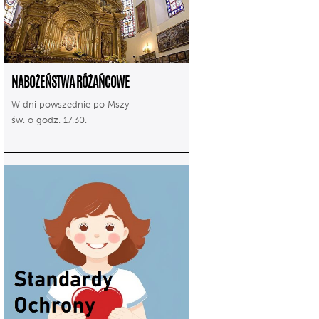
NABOŻEŃSTWA RÓŻAŃCOWE
W dni powszednie po Mszy
św. o godz. 17.30.