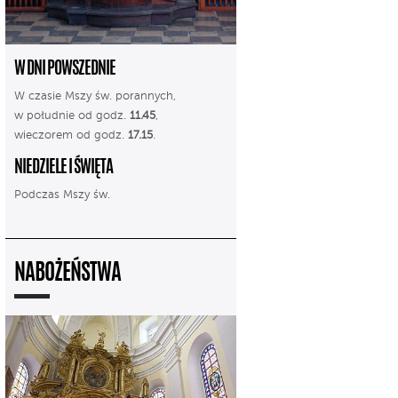
W DNI POWSZEDNIE
W czasie Mszy św. porannych,
w południe od godz.
11.45
,
wieczorem od godz.
17.15
.
NIEDZIELE I ŚWIĘTA
Podczas Mszy św.
NABOŻEŃSTWA