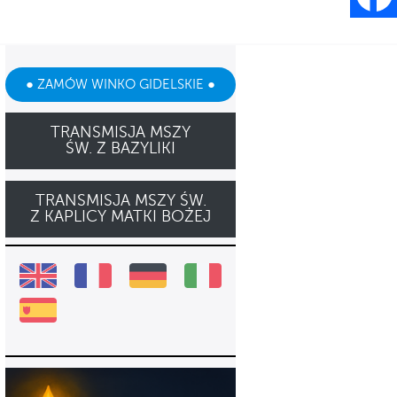
● ZAMÓW WINKO GIDELSKIE ●
TRANSMISJA MSZY
ŚW. Z BAZYLIKI
TRANSMISJA MSZY ŚW.
Z KAPLICY MATKI BOŻEJ