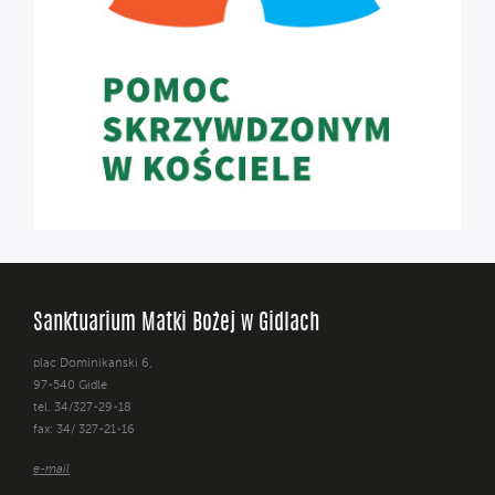
Sanktuarium Matki Bożej w Gidlach
plac Dominikański 6,
97-540 Gidle
tel. 34/327-29-18
fax: 34/ 327-21-16
e-mail