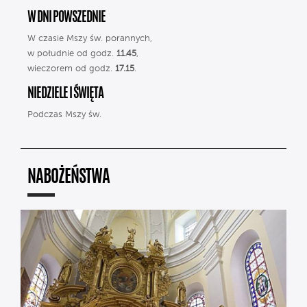
W DNI POWSZEDNIE
W czasie Mszy św. porannych,
w południe od godz.
11.45
,
wieczorem od godz.
17.15
.
NIEDZIELE I ŚWIĘTA
Podczas Mszy św.
NABOŻEŃSTWA