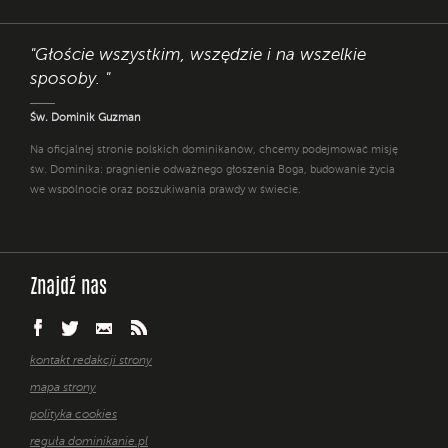
"Głoście wszystkim, wszędzie i na wszelkie
sposoby. "
Św. Dominik Guzman
Na oficjalnej stronie polskich dominikanów, chcemy podejmować misję
św. Dominika: pragnienie odważnego głoszenia Boga, budowanie życia
we wspólnocie oraz poszukiwania prawdy w świecie.
Znajdź nas
kontakt redakcji strony
mapa strony
polityka cookies
reguła dominikanie.pl