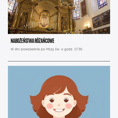
NABOŻEŃSTWA RÓŻAŃCOWE
W dni powszednie po Mszy św. o godz. 17.30.