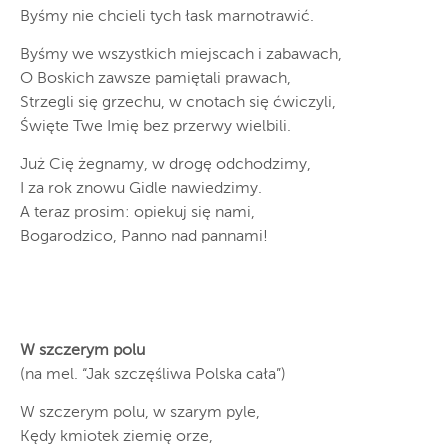
Byśmy nie chcieli tych łask marnotrawić.
Byśmy we wszystkich miejscach i zabawach,
O Boskich zawsze pamiętali prawach,
Strzegli się grzechu, w cnotach się ćwiczyli,
Święte Twe Imię bez przerwy wielbili.
Już Cię żegnamy, w drogę odchodzimy,
I za rok znowu Gidle nawiedzimy.
A teraz prosim: opiekuj się nami,
Bogarodzico, Panno nad pannami!
W szczerym polu
(na mel. “Jak szczęśliwa Polska cała”)
W szczerym polu, w szarym pyle,
Kędy kmiotek ziemię orze,