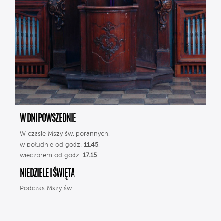
W DNI POWSZEDNIE
W czasie Mszy św. porannych,
w południe od godz.
11.45
,
wieczorem od godz.
17.15
.
NIEDZIELE I ŚWIĘTA
Podczas Mszy św.