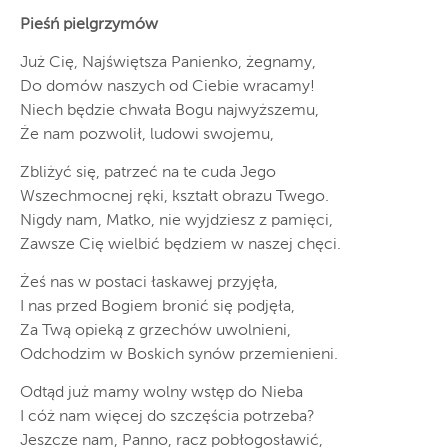
Pieśń pielgrzymów
Już Cię, Najświętsza Panienko, żegnamy,
Do domów naszych od Ciebie wracamy!
Niech będzie chwała Bogu najwyższemu,
Że nam pozwolił, ludowi swojemu,
Zbliżyć się, patrzeć na te cuda Jego
Wszechmocnej ręki, kształt obrazu Twego.
Nigdy nam, Matko, nie wyjdziesz z pamięci,
Zawsze Cię wielbić będziem w naszej chęci.
Żeś nas w postaci łaskawej przyjęła,
I nas przed Bogiem bronić się podjęła,
Za Twą opieką z grzechów uwolnieni,
Odchodzim w Boskich synów przemienieni.
Odtąd już mamy wolny wstęp do Nieba
I cóż nam więcej do szczęścia potrzeba?
Jeszcze nam, Panno, racz pobłogosławić,