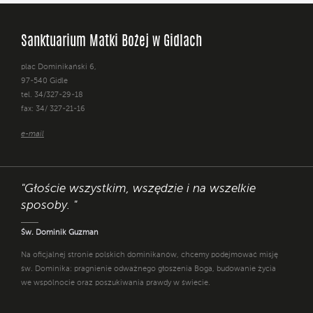
Sanktuarium Matki Bożej w Gidlach
plac Dominikański 6,
97-540 Gidle
tel. 34/327-29-18
fax: 34/ 327-21-16
e-mail
"Głoście wszystkim, wszędzie i na wszelkie
sposoby. "
Św. Dominik Guzman
Na oficjalnej stronie polskich dominikanów, chcemy podejmować misję
św. Dominika: pragnienie odważnego głoszenia Boga, budowanie życia
we wspólnocie oraz poszukiwania prawdy w świecie.