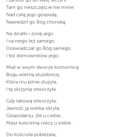
I zaniósł go do swej skrzyni,
Tam go nieszczęście nie minie:
Nad całą jego gospodą
Nawiedził go Bóg chorobą.
Na dziatki i żonę jego
I na niego też samego
Doświadczał go Bóg samego
I też domowników jego.
Miał w swym dworze komornicę
Bogu wierną służebnicę,
Która mu pilnie służyła,
I tę skrzynię otworzyła.
Gdy takową otworzyła,
Jasność ją wielka okryła;
Gospodarzu, źle u ciebie,
Masz kościelną rzecz u siebie.
Do kościoła pobieżała,