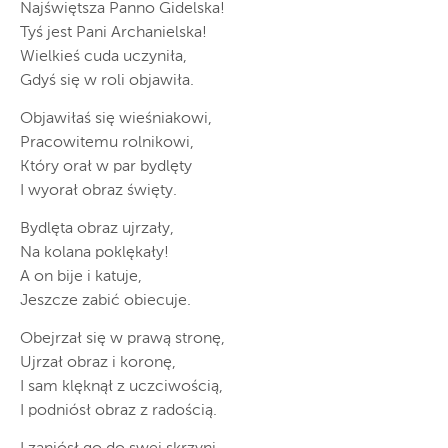
Najświętsza Panno Gidelska!
Tyś jest Pani Archanielska!
Wielkieś cuda uczyniła,
Gdyś się w roli objawiła.
Objawiłaś się wieśniakowi,
Pracowitemu rolnikowi,
Który orał w par bydlęty
I wyorał obraz święty.
Bydlęta obraz ujrzały,
Na kolana poklękały!
A on bije i katuje,
Jeszcze zabić obiecuje.
Obejrzał się w prawą stronę,
Ujrzał obraz i koronę,
I sam klęknął z uczciwością,
I podniósł obraz z radością.