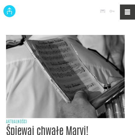
Poczta
Logowan
AKTUALNOŚCI
Śpiewaj chwałę Maryi!