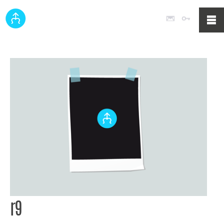
Poczta
Logowan
r9