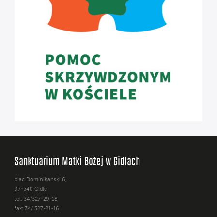
Sanktuarium Matki Bożej w Gidlach
plac Dominikański 6,
97-540 Gidle
tel. 34/327-29-18
fax: 34/ 327-21-16