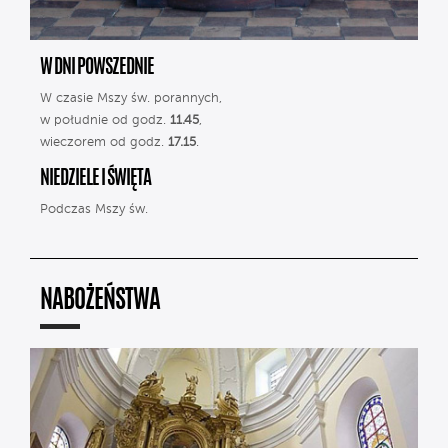
W DNI POWSZEDNIE
W czasie Mszy św. porannych,
w południe od godz.
11.45
,
wieczorem od godz.
17.15
.
NIEDZIELE I ŚWIĘTA
Podczas Mszy św.
NABOŻEŃSTWA