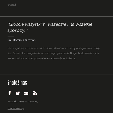
e-mail
"Głoście wszystkim, wszędzie i na wszelkie
sposoby. "
Św. Dominik Guzman
Na oficjalnej stronie polskich dominikanów, chcemy podejmować misję
św. Dominika: pragnienie odważnego głoszenia Boga, budowanie życia
we wspólnocie oraz poszukiwania prawdy w świecie.
Znajdź nas
kontakt redakcji strony
mapa strony