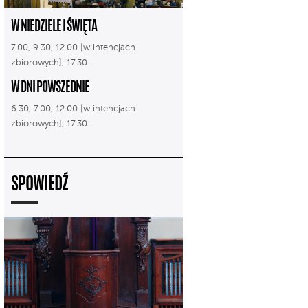
W NIEDZIELE I ŚWIĘTA
7.00, 9.30, 12.00 [w intencjach
zbiorowych], 17.30.
W DNI POWSZEDNIE
6.30, 7.00, 12.00 [w intencjach
zbiorowych], 17.30.
SPOWIEDŹ