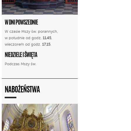
W DNI POWSZEDNIE
W czasie Mszy św. porannych,
w południe od godz.
11.45
,
wieczorem od godz.
17.15
.
NIEDZIELE I ŚWIĘTA
Podczas Mszy św.
NABOŻEŃSTWA