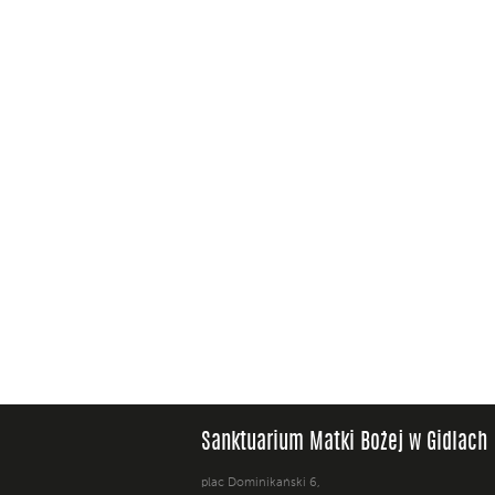
Sanktuarium Matki Bożej w Gidlach
plac Dominikański 6,