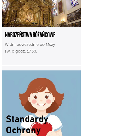
NABOŻEŃSTWA RÓŻAŃCOWE
W dni powszednie po Mszy
św. o godz. 17.30.