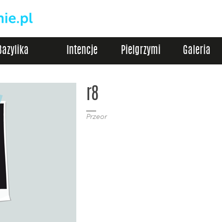
Bazylika
Intencje
Pielgrzymi
Galeria
r8
Przeor