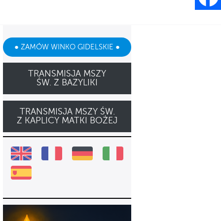
● ZAMÓW WINKO GIDELSKIE ●
TRANSMISJA MSZY
ŚW. Z BAZYLIKI
TRANSMISJA MSZY ŚW.
Z KAPLICY MATKI BOŻEJ