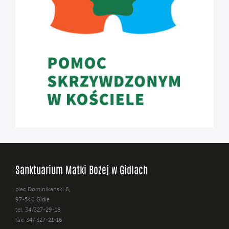
Sanktuarium Matki Bożej w Gidlach
plac Dominikański 6,
97-540 Gidle
tel. 34/327-29-18
fax: 34/ 327-21-16