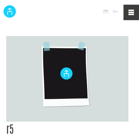
Poczta
Logowan
r5