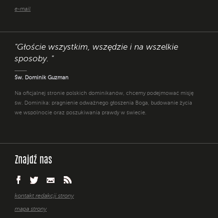
e-mail
"Głoście wszystkim, wszędzie i na wszelkie
sposoby. "
Św. Dominik Guzman
Na oficjalnej stronie polskich dominikanów, chcemy podejmować misję
św. Dominika: pragnienie odważnego głoszenia Boga, budowanie życia
we wspólnocie oraz poszukiwania prawdy w świecie.
Znajdź nas
kontakt redakcji strony
mapa strony