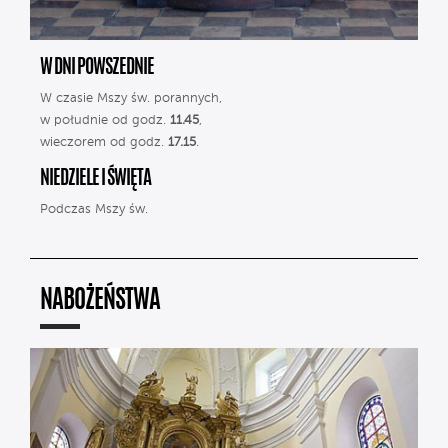
W DNI POWSZEDNIE
W czasie Mszy św. porannych,
w południe od godz.
11.45
,
wieczorem od godz.
17.15
.
NIEDZIELE I ŚWIĘTA
Podczas Mszy św.
NABOŻEŃSTWA