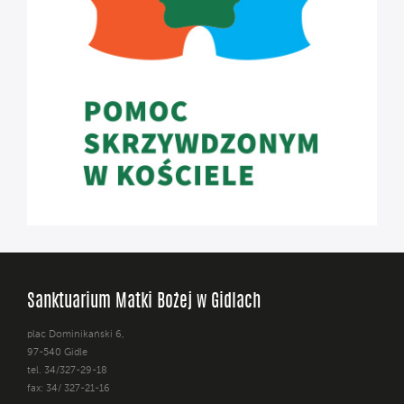
Sanktuarium Matki Bożej w Gidlach
plac Dominikański 6,
97-540 Gidle
tel. 34/327-29-18
fax: 34/ 327-21-16