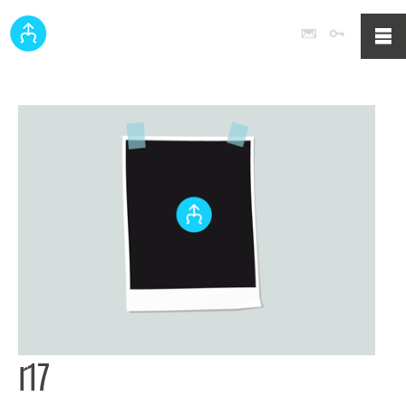
Poczta
Logowan
r17