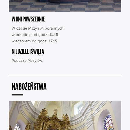
W DNI POWSZEDNIE
W czasie Mszy św. porannych,
w południe od godz.
11.45
,
wieczorem od godz.
17.15
.
NIEDZIELE I ŚWIĘTA
Podczas Mszy św.
NABOŻEŃSTWA