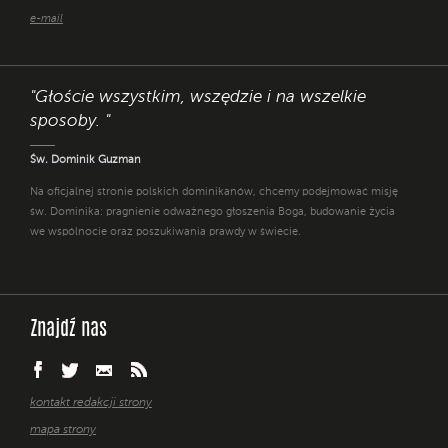
e-mail
"Głoście wszystkim, wszędzie i na wszelkie
sposoby. "
Św. Dominik Guzman
Na oficjalnej stronie polskich dominikanów, chcemy podejmować misję
św. Dominika: pragnienie odważnego głoszenia Boga, budowanie życia
we wspólnocie oraz poszukiwania prawdy w świecie.
Znajdź nas
kontakt redakcji strony
mapa strony