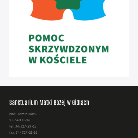
Sanktuarium Matki Bożej w Gidlach
plac Dominikański 6,
97-540 Gidle
tel. 34/327-29-18
fax: 34/ 327-21-16