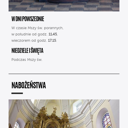
W DNI POWSZEDNIE
W czasie Mszy św. porannych,
w południe od godz.
11.45
,
wieczorem od godz.
17.15
.
NIEDZIELE I ŚWIĘTA
Podczas Mszy św.
NABOŻEŃSTWA