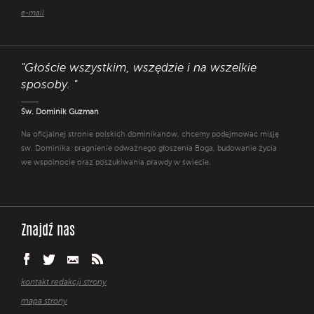
e-mail
"Głoście wszystkim, wszędzie i na wszelkie
sposoby. "
Św. Dominik Guzman
Na oficjalnej stronie polskich dominikanów, chcemy podejmować misję
św. Dominika: pragnienie odważnego głoszenia Boga, budowanie życia
we wspólnocie oraz poszukiwania prawdy w świecie.
Znajdź nas
kontakt redakcji strony
mapa strony