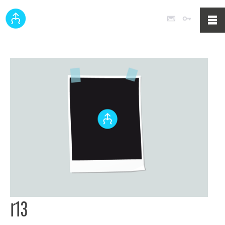
Poczta
Logowan
r13