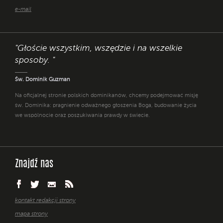
e-mail
"Głoście wszystkim, wszędzie i na wszelkie
sposoby. "
Św. Dominik Guzman
Na oficjalnej stronie polskich dominikanów, chcemy podejmować misję
św. Dominika: pragnienie odważnego głoszenia Boga, budowanie życia
we wspólnocie oraz poszukiwania prawdy w świecie.
Znajdź nas
kontakt redakcji strony
mapa strony