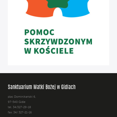
Sanktuarium Matki Bożej w Gidlach
plac Dominikański 6,
97-540 Gidle
tel. 34/327-29-18
fax: 34/ 327-21-16