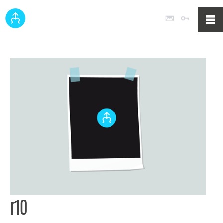
Poczta
Logowan
r10