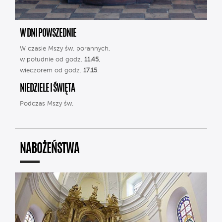
W DNI POWSZEDNIE
W czasie Mszy św. porannych,
w południe od godz.
11.45
,
wieczorem od godz.
17.15
.
NIEDZIELE I ŚWIĘTA
Podczas Mszy św.
NABOŻEŃSTWA