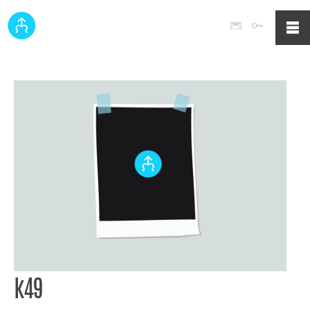
Poczta
Logowan
k49