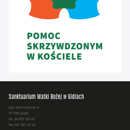
Sanktuarium Matki Bożej w Gidlach
plac Dominikański 6,
97-540 Gidle
tel. 34/327-29-18
fax: 34/ 327-21-16