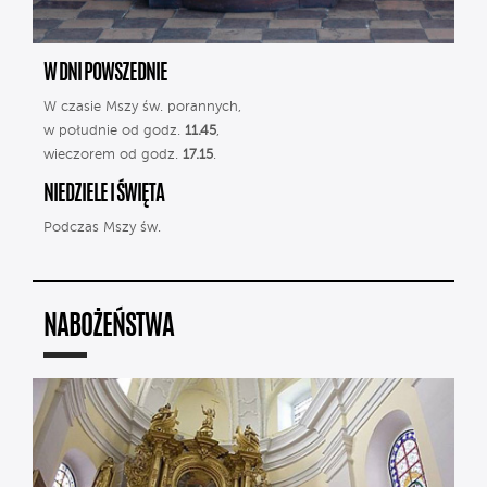
W DNI POWSZEDNIE
W czasie Mszy św. porannych,
w południe od godz.
11.45
,
wieczorem od godz.
17.15
.
NIEDZIELE I ŚWIĘTA
Podczas Mszy św.
NABOŻEŃSTWA