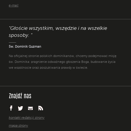
e-mail
"Głoście wszystkim, wszędzie i na wszelkie
sposoby. "
Św. Dominik Guzman
Na oficjalnej stronie polskich dominikanów, chcemy podejmować misję
św. Dominika: pragnienie odważnego głoszenia Boga, budowanie życia
we wspólnocie oraz poszukiwania prawdy w świecie.
Znajdź nas
kontakt redakcji strony
mapa strony