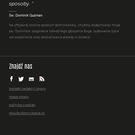
sposoby. "
Św. Dominik Guzman
Na oficjalnej stronie polskich dominikanów, chcemy podejmować misję
św. Dominika: pragnienie odważnego głoszenia Boga, budowanie życia
we wspólnocie oraz poszukiwania prawdy w świecie.
Znajdź nas
kontakt redakcji strony
mapa strony
polityka cookies
reguła dominikanie.pl