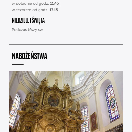
w południe od godz.
11.45
,
wieczorem od godz.
17.15
.
NIEDZIELE I ŚWIĘTA
Podczas Mszy św.
NABOŻEŃSTWA