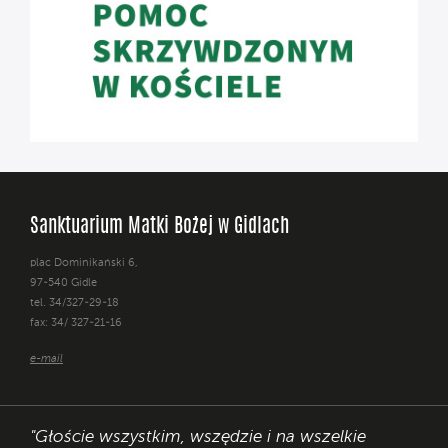
Sanktuarium Matki Bożej w Gidlach
plac Dominikański 6,
97-540 Gidle
tel. 34/327-29-18
fax: 34/ 327-21-16
e-mail
"Głoście wszystkim, wszędzie i na wszelkie