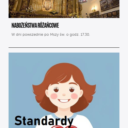
NABOŻEŃSTWA RÓŻAŃCOWE
W dni powszednie po Mszy św. o godz. 17.30.