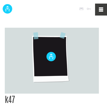
Poczta
Logowan
k47