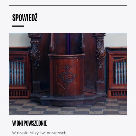
SPOWIEDŹ
W DNI POWSZEDNIE
W czasie Mszy św. porannych,