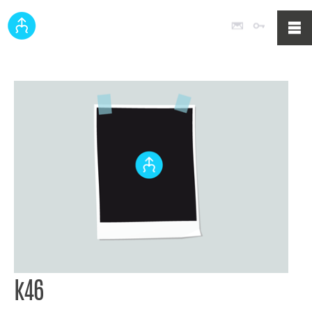
Poczta
Logowan
k46