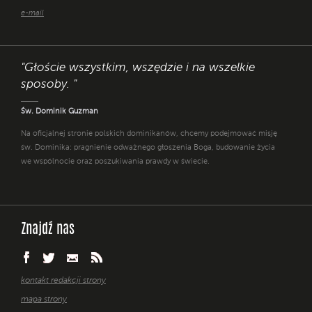
e-mail
"Głoście wszystkim, wszędzie i na wszelkie
sposoby. "
Św. Dominik Guzman
Na oficjalnej stronie polskich dominikanów, chcemy podejmować misję
św. Dominika: pragnienie odważnego głoszenia Boga, budowanie życia
we wspólnocie oraz poszukiwania prawdy w świecie.
Znajdź nas
kontakt redakcji strony
mapa strony