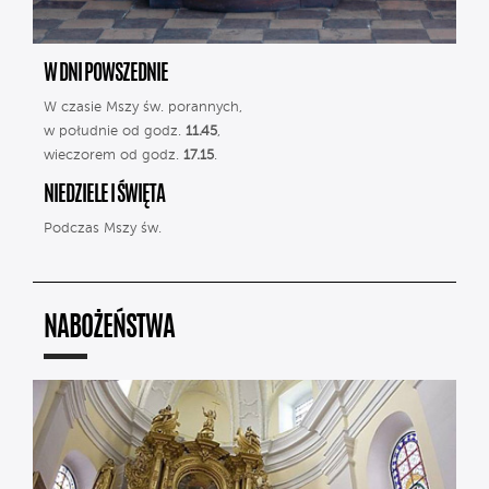
W DNI POWSZEDNIE
W czasie Mszy św. porannych,
w południe od godz.
11.45
,
wieczorem od godz.
17.15
.
NIEDZIELE I ŚWIĘTA
Podczas Mszy św.
NABOŻEŃSTWA