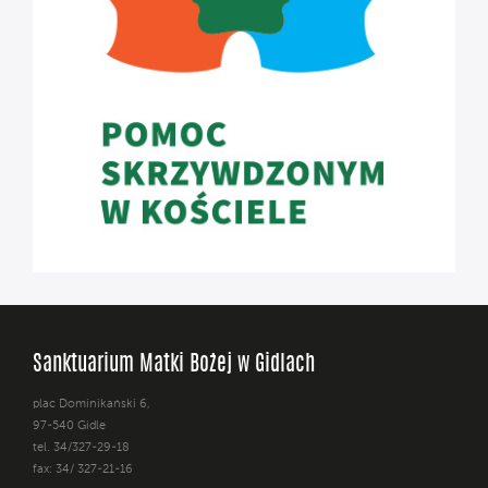
Sanktuarium Matki Bożej w Gidlach
plac Dominikański 6,
97-540 Gidle
tel. 34/327-29-18
fax: 34/ 327-21-16