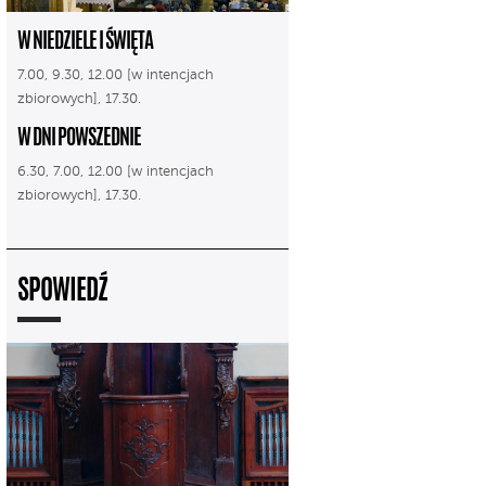
W NIEDZIELE I ŚWIĘTA
7.00, 9.30, 12.00 [w intencjach
zbiorowych], 17.30.
W DNI POWSZEDNIE
6.30, 7.00, 12.00 [w intencjach
zbiorowych], 17.30.
SPOWIEDŹ