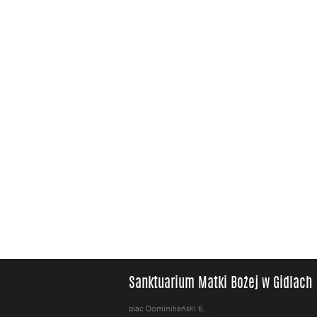
Sanktuarium Matki Bożej w Gidlach
plac Dominikański 6,