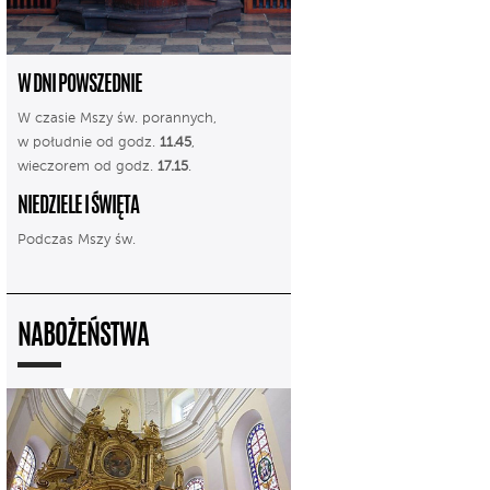
W DNI POWSZEDNIE
W czasie Mszy św. porannych,
w południe od godz.
11.45
,
wieczorem od godz.
17.15
.
NIEDZIELE I ŚWIĘTA
Podczas Mszy św.
NABOŻEŃSTWA