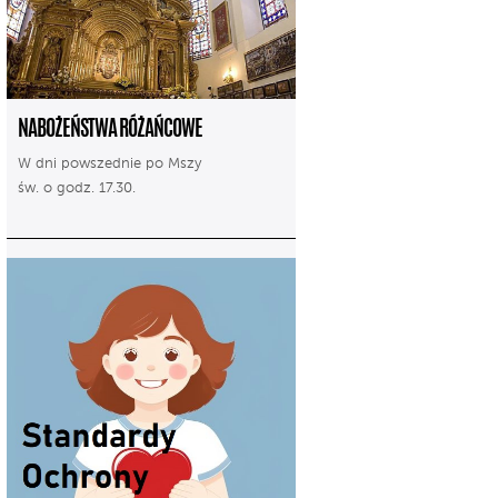
NABOŻEŃSTWA RÓŻAŃCOWE
W dni powszednie po Mszy
św. o godz. 17.30.