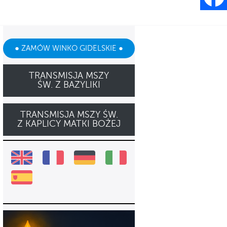
● ZAMÓW WINKO GIDELSKIE ●
TRANSMISJA MSZY
ŚW. Z BAZYLIKI
TRANSMISJA MSZY ŚW.
Z KAPLICY MATKI BOŻEJ