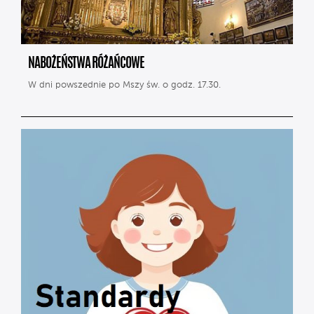
NABOŻEŃSTWA RÓŻAŃCOWE
W dni powszednie po Mszy św. o godz. 17.30.