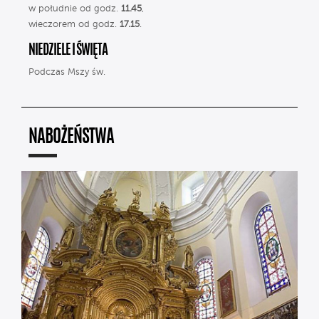
w południe od godz.
11.45
,
wieczorem od godz.
17.15
.
NIEDZIELE I ŚWIĘTA
Podczas Mszy św.
NABOŻEŃSTWA