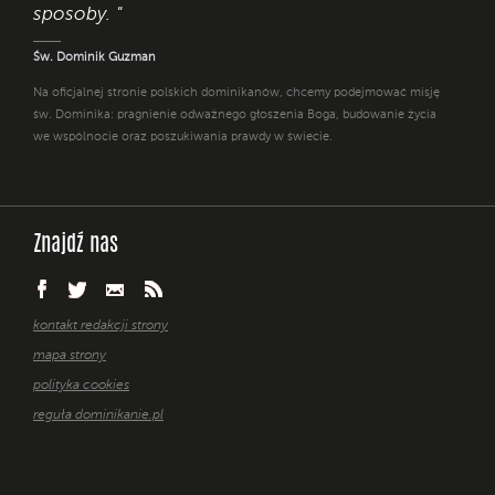
sposoby. "
Św. Dominik Guzman
Na oficjalnej stronie polskich dominikanów, chcemy podejmować misję
św. Dominika: pragnienie odważnego głoszenia Boga, budowanie życia
we wspólnocie oraz poszukiwania prawdy w świecie.
Znajdź nas
kontakt redakcji strony
mapa strony
polityka cookies
reguła dominikanie.pl