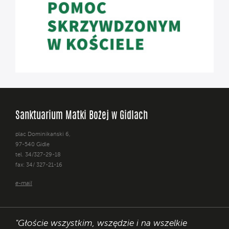
Sanktuarium Matki Bożej w Gidlach
plac Dominikański 6,
97-540 Gidle
tel. 34/327-29-18
fax: 34/ 327-21-16
e-mail
"Głoście wszystkim, wszędzie i na wszelkie