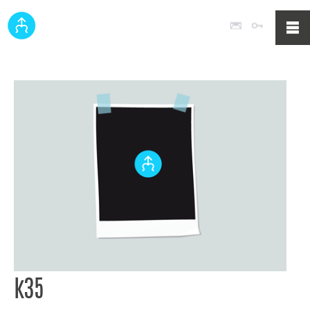
Poczta
Logowan
k35