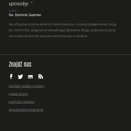
sposoby. "
Św. Dominik Guzman
Na oficjalnej stronie polskich dominikanów, chcemy podejmować misję
św. Dominika: pragnienie odważnego głoszenia Boga, budowanie życia
we wspólnocie oraz poszukiwania prawdy w świecie.
Znajdź nas
kontakt redakcji strony
mapa strony
polityka cookies
reguła dominikanie.pl