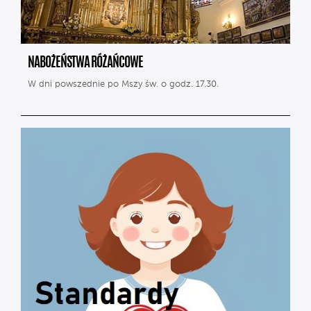
NABOŻEŃSTWA RÓŻAŃCOWE
W dni powszednie po Mszy św. o godz. 17.30.