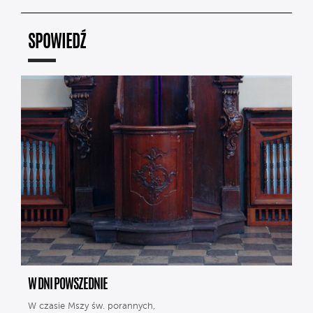
SPOWIEDŹ
W DNI POWSZEDNIE
W czasie Mszy św. porannych,