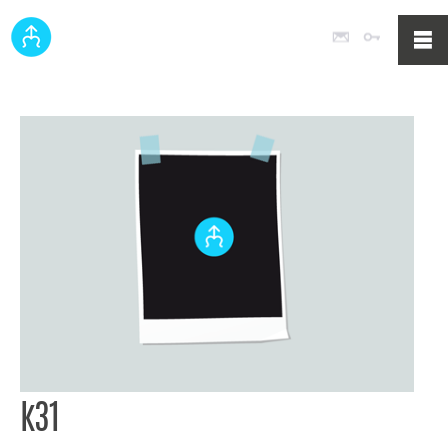
Poczta
Logowan
k31