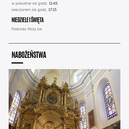
w południe od godz.
11.45
,
wieczorem od godz.
17.15
.
NIEDZIELE I ŚWIĘTA
Podczas Mszy św.
NABOŻEŃSTWA