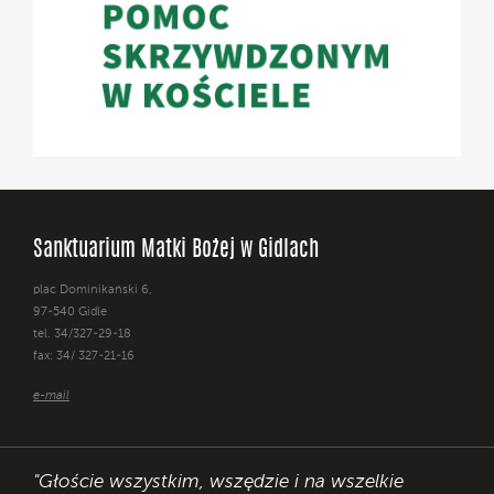
Sanktuarium Matki Bożej w Gidlach
plac Dominikański 6,
97-540 Gidle
tel. 34/327-29-18
fax: 34/ 327-21-16
e-mail
"Głoście wszystkim, wszędzie i na wszelkie