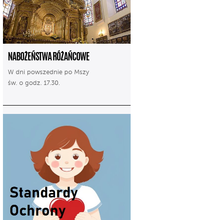
NABOŻEŃSTWA RÓŻAŃCOWE
W dni powszednie po Mszy
św. o godz. 17.30.