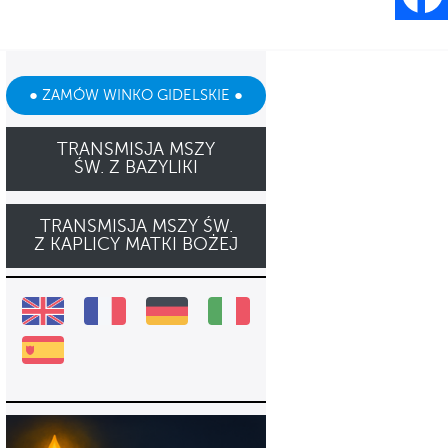
● ZAMÓW WINKO GIDELSKIE ●
TRANSMISJA MSZY
ŚW. Z BAZYLIKI
TRANSMISJA MSZY ŚW.
Z KAPLICY MATKI BOŻEJ