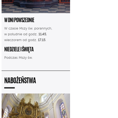
W DNI POWSZEDNIE
W czasie Mszy św. porannych,
w południe od godz.
11.45
,
wieczorem od godz.
17.15
.
NIEDZIELE I ŚWIĘTA
Podczas Mszy św.
NABOŻEŃSTWA