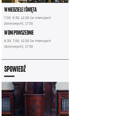
W NIEDZIELE I ŚWIĘTA
7.00, 9.30, 12.00 [w intencjach
zbiorowych], 17.30.
W DNI POWSZEDNIE
6.30, 7.00, 12.00 [w intencjach
zbiorowych], 17.30.
SPOWIEDŹ