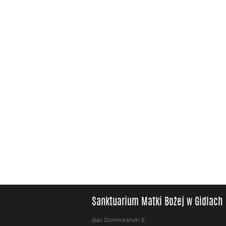
Sanktuarium Matki Bożej w Gidlach
plac Dominikański 6,