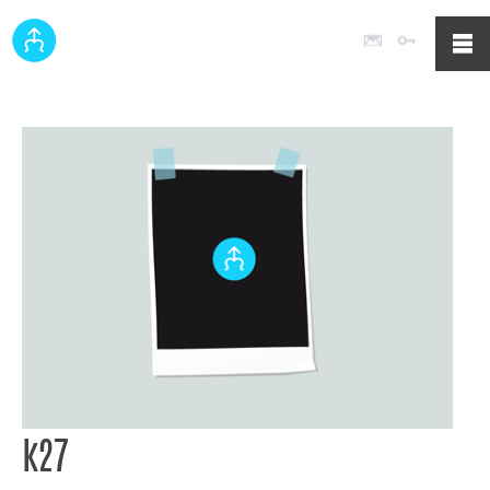
Poczta
Logowan
k27