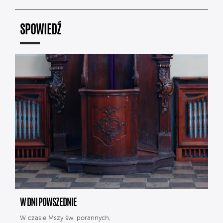
SPOWIEDŹ
W DNI POWSZEDNIE
W czasie Mszy św. porannych,