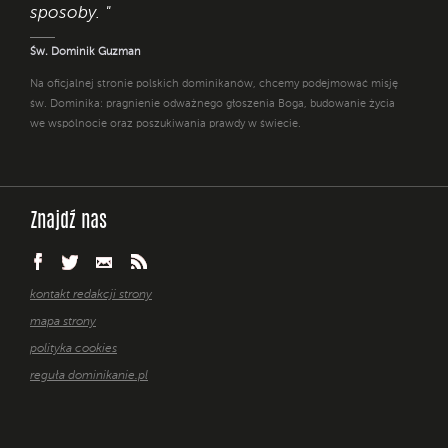
sposoby. "
Św. Dominik Guzman
Na oficjalnej stronie polskich dominikanów, chcemy podejmować misję
św. Dominika: pragnienie odważnego głoszenia Boga, budowanie życia
we wspólnocie oraz poszukiwania prawdy w świecie.
Znajdź nas
kontakt redakcji strony
mapa strony
polityka cookies
reguła dominikanie.pl