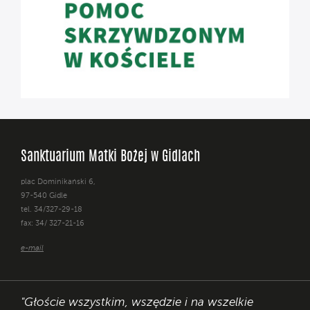
Sanktuarium Matki Bożej w Gidlach
plac Dominikański 6,
97-540 Gidle
tel. 34/327-29-18
fax: 34/ 327-21-16
e-mail
"Głoście wszystkim, wszędzie i na wszelkie