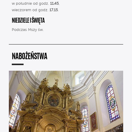
w południe od godz.
11.45
,
wieczorem od godz.
17.15
.
NIEDZIELE I ŚWIĘTA
Podczas Mszy św.
NABOŻEŃSTWA