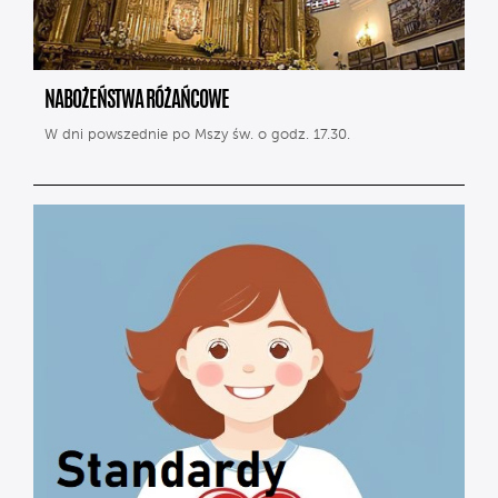
NABOŻEŃSTWA RÓŻAŃCOWE
W dni powszednie po Mszy św. o godz. 17.30.