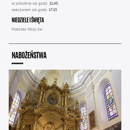
w południe od godz.
11.45
,
wieczorem od godz.
17.15
.
NIEDZIELE I ŚWIĘTA
Podczas Mszy św.
NABOŻEŃSTWA