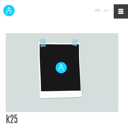
Poczta
Logowan
k25