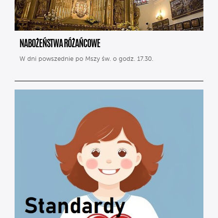
NABOŻEŃSTWA RÓŻAŃCOWE
W dni powszednie po Mszy św. o godz. 17.30.