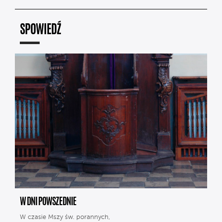
SPOWIEDŹ
W DNI POWSZEDNIE
W czasie Mszy św. porannych,