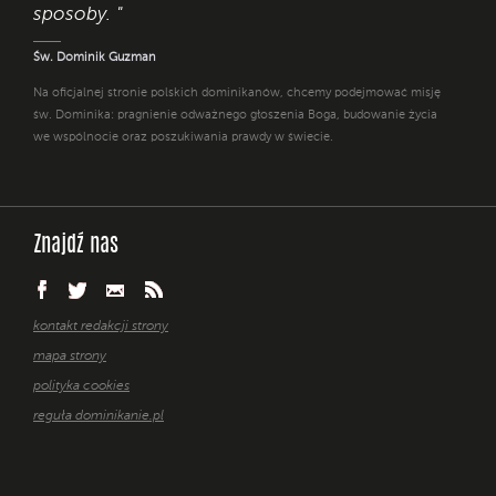
sposoby. "
Św. Dominik Guzman
Na oficjalnej stronie polskich dominikanów, chcemy podejmować misję
św. Dominika: pragnienie odważnego głoszenia Boga, budowanie życia
we wspólnocie oraz poszukiwania prawdy w świecie.
Znajdź nas
kontakt redakcji strony
mapa strony
polityka cookies
reguła dominikanie.pl