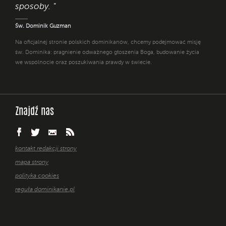
sposoby. "
Św. Dominik Guzman
Na oficjalnej stronie polskich dominikanów, chcemy podejmować misję
św. Dominika: pragnienie odważnego głoszenia Boga, budowanie życia
we wspólnocie oraz poszukiwania prawdy w świecie.
Znajdź nas
kontakt redakcji strony
mapa strony
polityka cookies
reguła dominikanie.pl