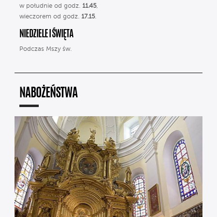
w południe od godz.
11.45
,
wieczorem od godz.
17.15
.
NIEDZIELE I ŚWIĘTA
Podczas Mszy św.
NABOŻEŃSTWA