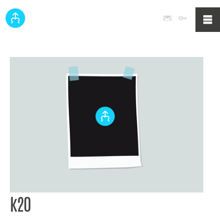
Poczta
Logowan
k20