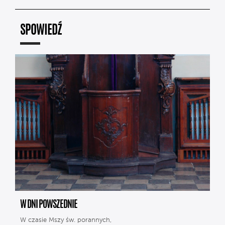
SPOWIEDŹ
W DNI POWSZEDNIE
W czasie Mszy św. porannych,