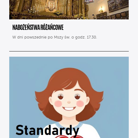
NABOŻEŃSTWA RÓŻAŃCOWE
W dni powszednie po Mszy św. o godz. 17.30.