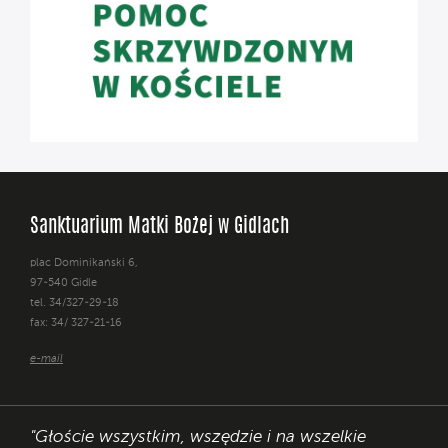
Sanktuarium Matki Bożej w Gidlach
plac Dominikański 6,
97-540 Gidle
tel. 34/327-29-18
fax: 34/ 327-21-16
e-mail
"Głoście wszystkim, wszędzie i na wszelkie