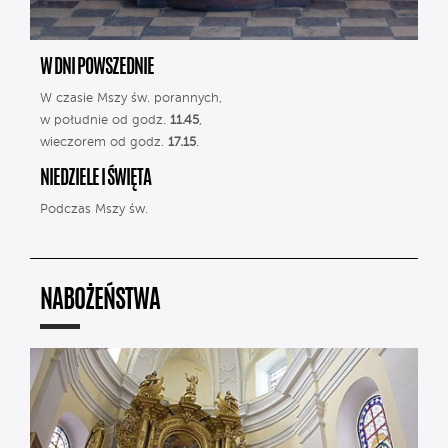
W DNI POWSZEDNIE
W czasie Mszy św. porannych,
w południe od godz.
11.45
,
wieczorem od godz.
17.15
.
NIEDZIELE I ŚWIĘTA
Podczas Mszy św.
NABOŻEŃSTWA