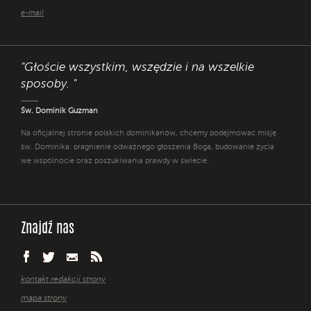
e-mail
"Głoście wszystkim, wszędzie i na wszelkie
sposoby. "
Św. Dominik Guzman
Na oficjalnej stronie polskich dominikanów, chcemy podejmować misję
św. Dominika: pragnienie odważnego głoszenia Boga, budowanie życia
we wspólnocie oraz poszukiwania prawdy w świecie.
Znajdź nas
kontakt redakcji strony
mapa strony