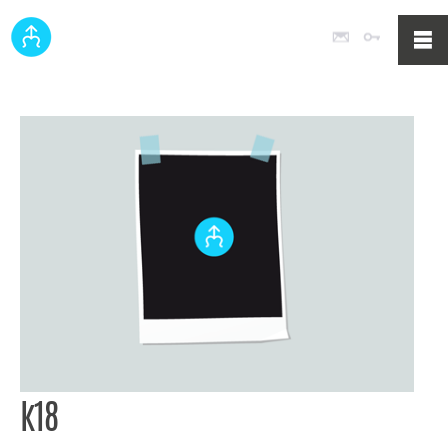
Poczta
Logowan
k18