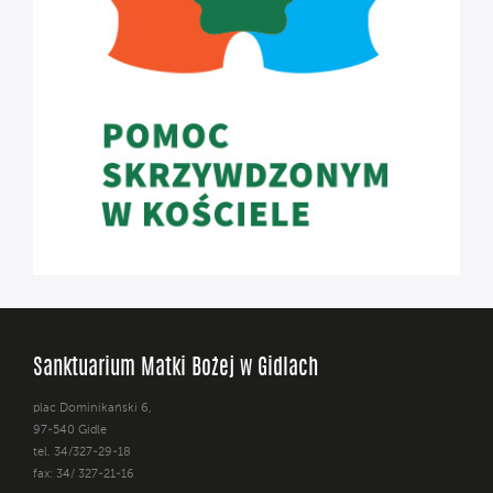
Sanktuarium Matki Bożej w Gidlach
plac Dominikański 6,
97-540 Gidle
tel. 34/327-29-18
fax: 34/ 327-21-16