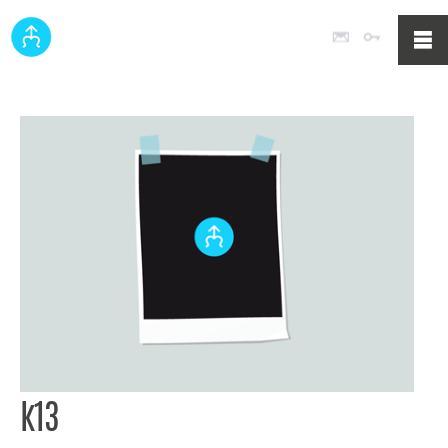
Poczta
Logowan
k13