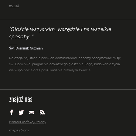
e-mail
"Głoście wszystkim, wszędzie i na wszelkie
sposoby. "
Św. Dominik Guzman
Na oficjalnej stronie polskich dominikanów, chcemy podejmować misję
św. Dominika: pragnienie odważnego głoszenia Boga, budowanie życia
we wspólnocie oraz poszukiwania prawdy w świecie.
Znajdź nas
kontakt redakcji strony
mapa strony