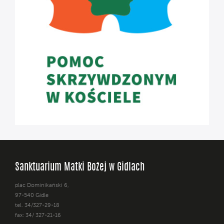
Sanktuarium Matki Bożej w Gidlach
plac Dominikański 6,
97-540 Gidle
tel. 34/327-29-18
fax: 34/ 327-21-16