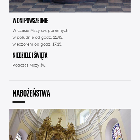
W DNI POWSZEDNIE
W czasie Mszy św. porannych,
w południe od godz.
11.45
,
wieczorem od godz.
17.15
.
NIEDZIELE I ŚWIĘTA
Podczas Mszy św.
NABOŻEŃSTWA