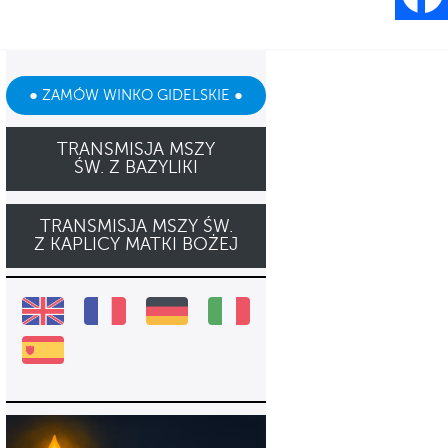
● ZAMÓW WINKO GIDELSKIE ●
TRANSMISJA MSZY
ŚW. Z BAZYLIKI
TRANSMISJA MSZY ŚW.
Z KAPLICY MATKI BOŻEJ