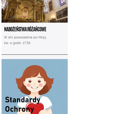
NABOŻEŃSTWA RÓŻAŃCOWE
W dni powszednie po Mszy
św. o godz. 17.30.