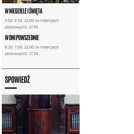
W NIEDZIELE I ŚWIĘTA
7.00, 9.30, 12.00 [w intencjach
zbiorowych], 17.30.
W DNI POWSZEDNIE
6.30, 7.00, 12.00 [w intencjach
zbiorowych], 17.30.
SPOWIEDŹ