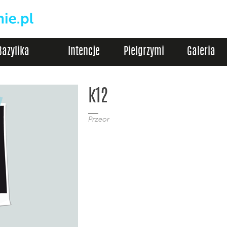
Bazylika
Intencje
Pielgrzymi
Galeria
k12
Przeor