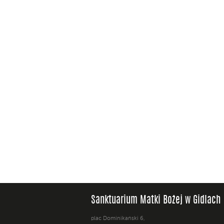
Sanktuarium Matki Bożej w Gidlach
plac Dominikański 6,