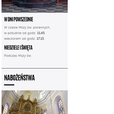
W DNI POWSZEDNIE
W czasie Mszy św. porannych,
w południe od godz.
11.45
,
wieczorem od godz.
17.15
.
NIEDZIELE I ŚWIĘTA
Podczas Mszy św.
NABOŻEŃSTWA