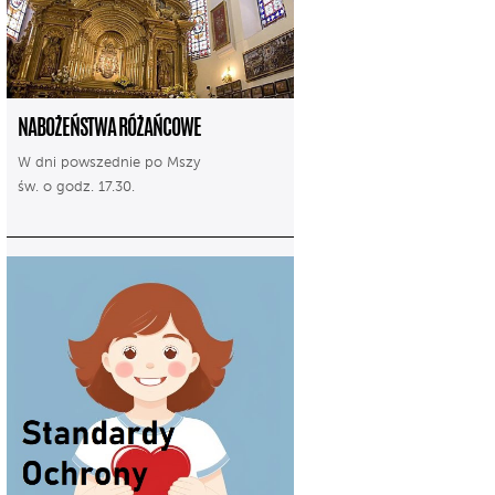
NABOŻEŃSTWA RÓŻAŃCOWE
W dni powszednie po Mszy
św. o godz. 17.30.