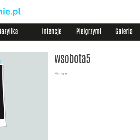
Bazylika
Intencje
Pielgrzymi
Galeria
wsobota5
Przeor