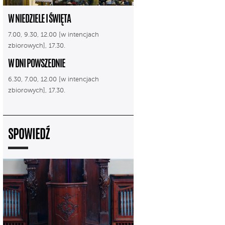
W NIEDZIELE I ŚWIĘTA
7.00, 9.30, 12.00 [w intencjach
zbiorowych], 17.30.
W DNI POWSZEDNIE
6.30, 7.00, 12.00 [w intencjach
zbiorowych], 17.30.
SPOWIEDŹ