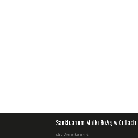
Sanktuarium Matki Bożej w Gidlach
plac Dominikański 6,