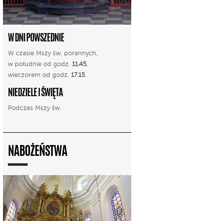
W DNI POWSZEDNIE
W czasie Mszy św. porannych,
w południe od godz.
11.45
,
wieczorem od godz.
17.15
.
NIEDZIELE I ŚWIĘTA
Podczas Mszy św.
NABOŻEŃSTWA