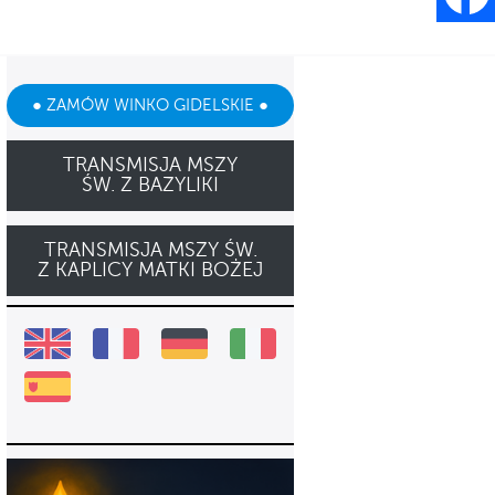
● ZAMÓW WINKO GIDELSKIE ●
TRANSMISJA MSZY
ŚW. Z BAZYLIKI
TRANSMISJA MSZY ŚW.
Z KAPLICY MATKI BOŻEJ