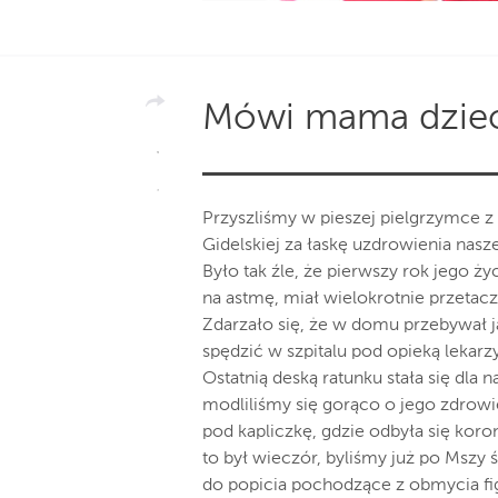
Mówi mama dziecka
Przyszliśmy w pieszej pielgrzymce 
Gidelskiej za łaskę uzdrowienia nasz
Było tak źle, że pierwszy rok jego 
na astmę, miał wielokrotnie przetacza
Zdarzało się, że w domu przebywał ja
spędzić w szpitalu pod opieką lekarzy
Ostatnią deską ratunku stała się dla 
modliliśmy się gorąco o jego zdrowie
pod kapliczkę, gdzie odbyła się koro
to był wieczór, byliśmy już po Mszy 
do popicia pochodzące z obmycia fi