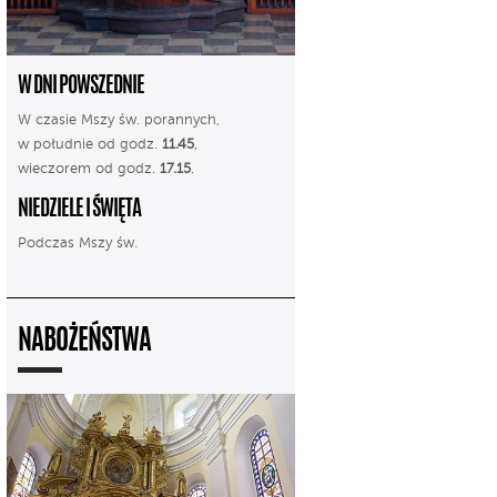
W DNI POWSZEDNIE
W czasie Mszy św. porannych,
w południe od godz.
11.45
,
wieczorem od godz.
17.15
.
NIEDZIELE I ŚWIĘTA
Podczas Mszy św.
NABOŻEŃSTWA