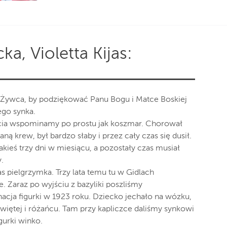
, Violetta Kijas:
z Żywca, by podziękować Panu Bogu i Matce Boskiej
ego synka.
życia wspominamy po prostu jak koszmar. Chorował
ną krew, był bardzo słaby i przez cały czas się dusił.
kieś trzy dni w miesiącu, a pozostały czas musiał
.
nas pielgrzymka. Trzy lata temu tu w Gidlach
. Zaraz po wyjściu z bazyliki poszliśmy
nacja figurki w 1923 roku. Dziecko jechało na wózku,
świętej i różańcu. Tam przy kapliczce daliśmy synkowi
gurki winko.