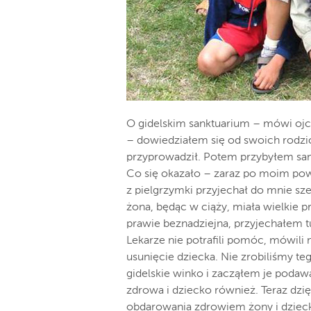
O gidelskim sanktuarium – mówi ojci
– dowiedziałem się od swoich rodzicó
przyprowadził. Potem przybyłem sam
Co się okazało – zaraz po moim po
z pielgrzymki przyjechał do mnie sze
żona, będąc w ciąży, miała wielkie 
prawie beznadziejna, przyjechałem tu
Lekarze nie potrafili pomóc, mówili
usunięcie dziecka. Nie zrobiliśmy te
gidelskie winko i zacząłem je podawa
zdrowa i dziecko również. Teraz dzię
obdarowania zdrowiem żony i dzieck