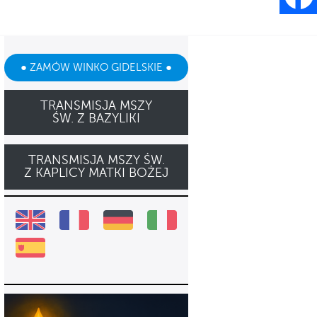
● ZAMÓW WINKO GIDELSKIE ●
TRANSMISJA MSZY
ŚW. Z BAZYLIKI
TRANSMISJA MSZY ŚW.
Z KAPLICY MATKI BOŻEJ