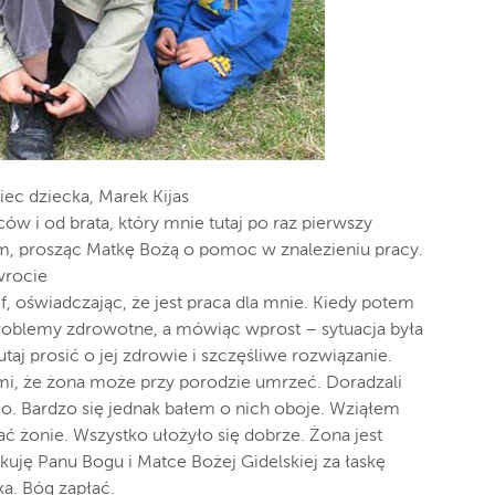
ec dziecka, Marek Kijas
w i od brata, który mnie tutaj po raz pierwszy
, prosząc Matkę Bożą o pomoc w znalezieniu pracy.
wrocie
f, oświadczając, że jest praca dla mnie. Kiedy potem
problemy zdrowotne, a mówiąc wprost – sytuacja była
taj prosić o jej zdrowie i szczęśliwe rozwiązanie.
 mi, że żona może przy porodzie umrzeć. Doradzali
go. Bardzo się jednak bałem o nich oboje. Wziąłem
ć żonie. Wszystko ułożyło się dobrze. Żona jest
kuję Panu Bogu i Matce Bożej Gidelskiej za łaskę
a. Bóg zapłać.