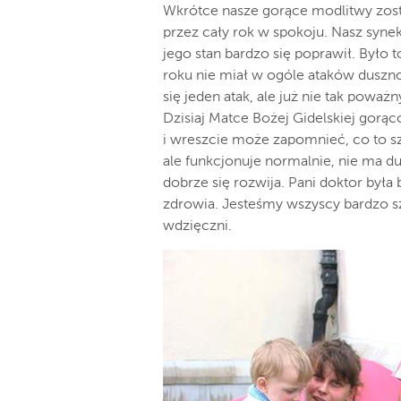
Wkrótce nasze gorące modlitwy zost
przez cały rok w spokoju. Nasz synek
jego stan bardzo się poprawił. Było 
roku nie miał w ogóle ataków duszno
się jeden atak, ale już nie tak poważn
Dzisiaj Matce Bożej Gidelskiej gorąc
i wreszcie może zapomnieć, co to szp
ale funkcjonuje normalnie, nie ma du
dobrze się rozwija. Pani doktor była
zdrowia. Jesteśmy wszyscy bardzo sz
wdzięczni.