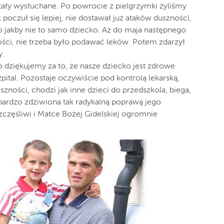
ały wysłuchane. Po powrocie z pielgrzymki żyliśmy
 poczuł się lepiej, nie dostawał już ataków duszności,
to jakby nie to samo dziecko. Aż do maja następnego
ści, nie trzeba było podawać leków. Potem zdarzył
y.
o dziękujemy za to, że nasze dziecko jest zdrowe
ital. Pozostaje oczywiście pod kontrolą lekarską,
szności, chodzi jak inne dzieci do przedszkola, biega,
 bardzo zdziwiona tak radykalną poprawą jego
częśliwi i Matce Bożej Gidelskiej ogromnie