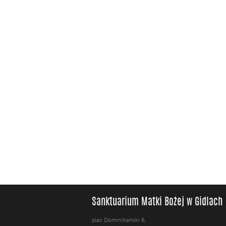
Sanktuarium Matki Bożej w Gidlach
plac Dominikański 6,