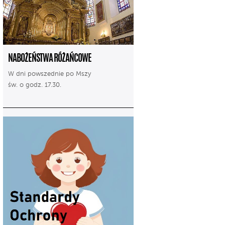
NABOŻEŃSTWA RÓŻAŃCOWE
W dni powszednie po Mszy
św. o godz. 17.30.