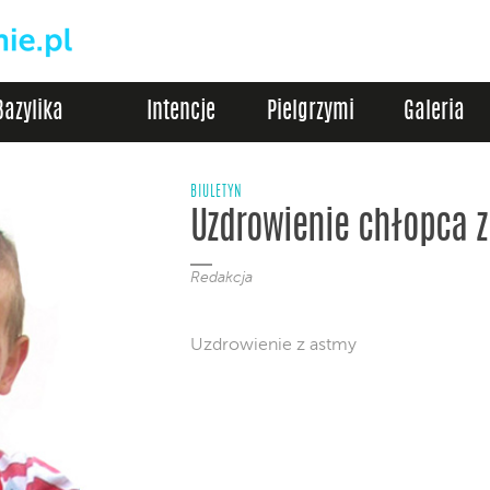
Bazylika
Intencje
Pielgrzymi
Galeria
BIULETYN
Uzdrowienie chłopca 
Redakcja
Uzdrowienie z astmy