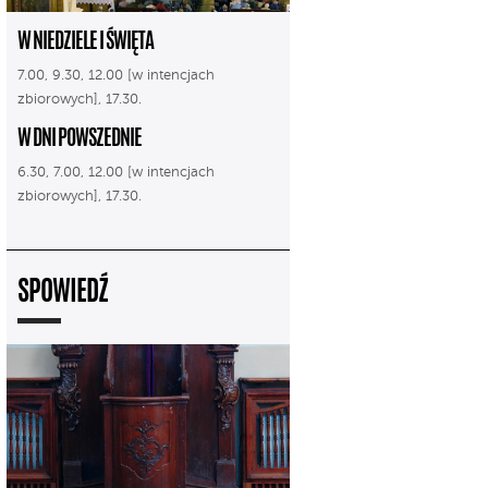
W NIEDZIELE I ŚWIĘTA
7.00, 9.30, 12.00 [w intencjach
zbiorowych], 17.30.
W DNI POWSZEDNIE
6.30, 7.00, 12.00 [w intencjach
zbiorowych], 17.30.
SPOWIEDŹ