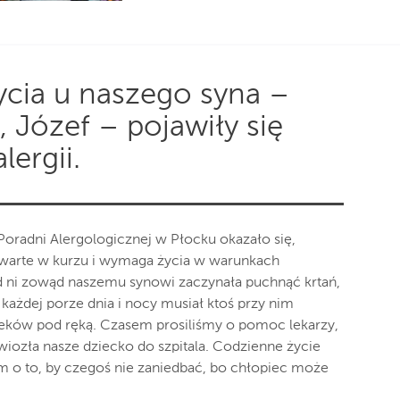
ycia u naszego syna –
 Józef – pojawiły się
lergii.
radni Alergologicznej w Płocku okazało się,
zawarte w kurzu i wymaga życia w warunkach
tąd ni zowąd naszemu synowi zaczynała puchnąć krtań,
 każdej porze dnia i nocy musiał ktoś przy nim
ków pod ręką. Czasem prosiliśmy o pomoc lekarzy,
 wiozła nasze dziecko do szpitala. Codzienne życie
 o to, by czegoś nie zaniedbać, bo chłopiec może