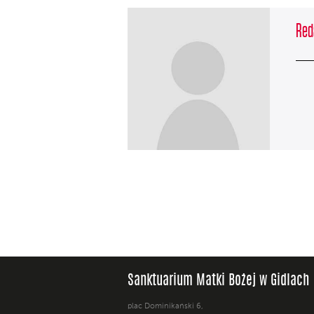
Red
Sanktuarium Matki Bożej w Gidlach
plac Dominikański 6,