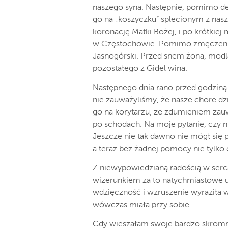
naszego syna. Następnie, pomimo des
go na „koszyczku” splecionym z naszy
koronację Matki Bożej, i po krótkie
w Częstochowie. Pomimo zmęczenia 
Jasnogórski. Przed snem żona, modlą
pozostałego z Gidel wina.
Następnego dnia rano przed godziną
nie zauważyliśmy, że nasze chore d
go na korytarzu, ze zdumieniem za
po schodach. Na moje pytanie, czy ni
Jeszcze nie tak dawno nie mógł się p
a teraz bez żadnej pomocy nie tylko 
Z niewypowiedzianą radością w serca
wizerunkiem za to natychmiastowe 
wdzięczność i wzruszenie wyraziła w 
wówczas miała przy sobie.
Gdy wieszałam swoje bardzo skromn