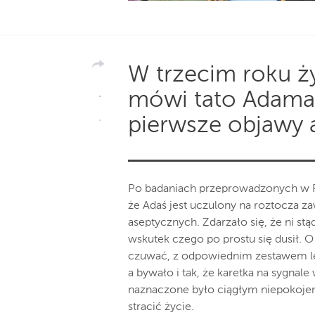
W trzecim roku ż
mówi tato Adama,
pierwsze objawy a
Po badaniach przeprowadzonych w Po
że Adaś jest uczulony na roztocza 
aseptycznych. Zdarzało się, że ni s
wskutek czego po prostu się dusił. O
czuwać, z odpowiednim zestawem le
a bywało i tak, że karetka na sygnale
naznaczone było ciągłym niepokojem
stracić życie.