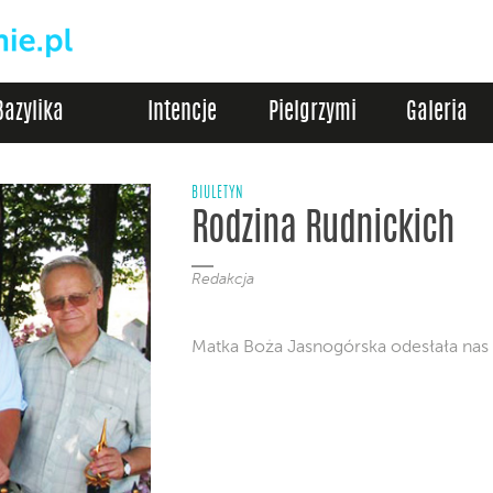
Bazylika
Intencje
Pielgrzymi
Galeria
BIULETYN
Rodzina Rudnickich
Redakcja
Matka Boża Jasnogórska odesłała nas 