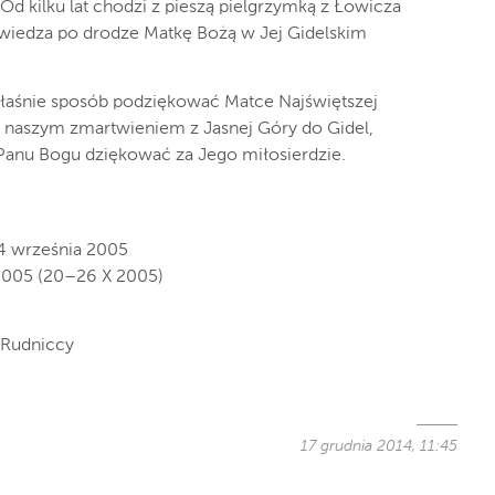
kilku lat chodzi z pieszą pielgrzymką z Łowicza
wiedza po drodze Matkę Bożą w Jej Gidelskim
łaśnie sposób podziękować Matce Najświętszej
s z naszym zmartwieniem z Jasnej Góry do Gidel,
Panu Bogu dziękować za Jego miłosierdzie.
4 września 2005
/2005 (20–26 X 2005)
 Rudniccy
17 grudnia 2014, 11:45