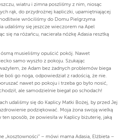
zczu, wiatru i zimna poszliśmy z nim, niosąc
ch rąk, do przydrożnej kapliczki, upamiętniającej
j modlitwie wróciliśmy do Domu Pielgrzyma
udaliśmy się jeszcze wieczorem na Apel
c się na różańcu, nacierała nóżkę Adasia resztką
 ósmą musieliśmy opuścić pokój. Nawet
ziecko samo wyszło z pokoju. Szukając
uważyłem, że Adam bez żadnych problemów biega
e boli go noga, odpowiedział z radością, że nie.
oruszać nawet po pokoju i trzeba go było nosić,
chodził, ale samodzielnie biegał po schodach!
ch udaliśmy się do Kaplicy Matki Bożej, by przed Jej
uzdrowienie podziękować. Moja żona swoją wielką
ten sposób, że powiesiła w Kaplicy biżuterię, jaką
e „kosztowności” – mówi mama Adasia, Elżbieta –