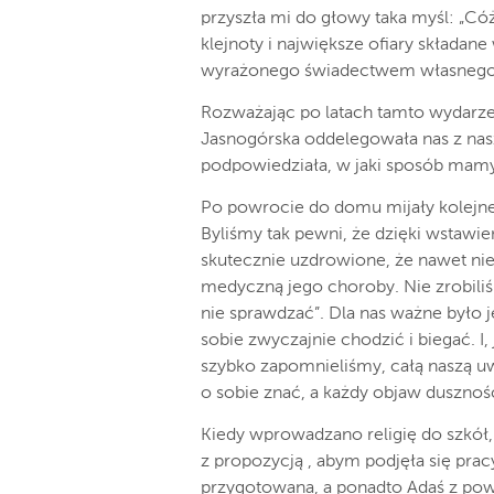
przyszła mi do głowy taka myśl: „Có
klejnoty i największe ofiary składane
wyrażonego świadectwem własnego 
Rozważając po latach tamto wydarze
Jasnogórska oddelegowała nas z na
podpowiedziała, w jaki sposób mamy
Po powrocie do domu mijały kolejne d
Byliśmy tak pewni, że dzięki wstawie
skutecznie uzdrowione, że nawet ni
medyczną jego choroby. Nie zrobili
nie sprawdzać”. Dla nas ważne było 
sobie zwyczajnie chodzić i biegać. I
szybko zapomnieliśmy, całą naszą uwa
o sobie znać, a każdy objaw dusznoś
Kiedy wprowadzano religię do szkół,
z propozycją , abym podjęła się pra
przygotowana, a ponadto Adaś z pow