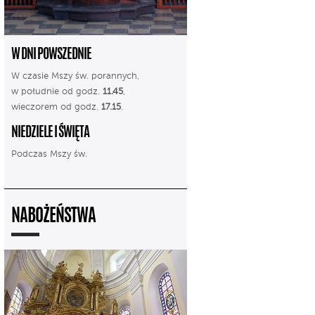
W DNI POWSZEDNIE
W czasie Mszy św. porannych,
w południe od godz.
11.45
,
wieczorem od godz.
17.15
.
NIEDZIELE I ŚWIĘTA
Podczas Mszy św.
NABOŻEŃSTWA