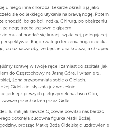
ię u niego inna choroba. Lekarze określili ją jako
częło się od lekkiego utykania na prawą nogę. Potem
oże chodzić, bo go boli nóżka. Chirurg, po obejrzeniu
, że nogę trzeba usztywnić gipsem,
zie musiał poddać się kuracji szpitalnej, polegającej
 perspektywie długotrwałego leczenia noga dziecka
, co oznaczałoby, że będzie ona krótsza, a chłopiec
.
liśmy sprawę w swoje ręce i zamiast do szpitala, jak
asiem do Częstochowy na Jasną Górę. I właśnie tu,
kiej, żona przypomniała sobie o Gidlach.
ożej Gidelskiej słyszała już wcześniej
e jednej z pieszych pielgrzymek na Jasną Górę.
zawsze przechodziła przez Gidle.
el. Tu mili jak zawsze Ojcowie powitali nas bardzo
órego dotknęła cudowna figurka Matki Bożej.
y godziny, prosząc Matkę Bożą Gidelską o uzdrowienie