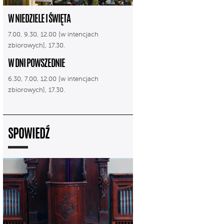
W NIEDZIELE I ŚWIĘTA
7.00, 9.30, 12.00 [w intencjach
zbiorowych], 17.30.
W DNI POWSZEDNIE
6.30, 7.00, 12.00 [w intencjach
zbiorowych], 17.30.
SPOWIEDŹ