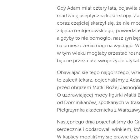
Gdy Adam miał cztery lata, pojawiła s
martwicę aseptyczną kości stopy. Za
coraz częściej skarżył się, że nie m
zdjęcia rentgenowskiego, powiedział
a gdyby to nie pomogło, nasz syn będ
na umieszczeniu nogi na wyciągu. W
w tym wieku mogłaby przestać rosnąć
będzie przez całe swoje życie utykał
Obawiając się tego najgorszego, wzię
to zalecił lekarz, pojechaliśmy z Ad
przed obrazem Matki Bożej Jasnogórs
O uzdrawiającej mocy figurki Matki B
od Dominikanów, spotkanych w trakci
Pielgrzymka akademicka z Warszawy 
Następnego dnia pojechaliśmy do Gid
serdecznie i obdarowali winkiem, kt
W kaplicy modliliśmy się prawie trz