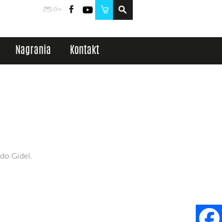
Poczta
Logowanie
Facebook
YouTube
Sklep
Nagrania
Kontakt
do Gidel.