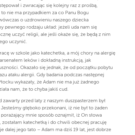
ępował i zwracając się kolejny raz z prośbą,
ni to nie ma przypadkiem za co Panu Bogu
wówczas o uzdrowieniu naszego dziecka
y pewnego rodzaju układ: jeżeli uda nam się
znę uczyć religii, ale jeśli okaże się, że będą z nim
tego uczynić.
acę w szkole jako katechetka, a mój chory na alergię
rsenałem leków i dokładną instrukcją, jak
zności. Okazało się jednak, że od początku pobytu
razu ataku alergii. Gdy badania podczas następnej
 Płocku wykazały, że Adam nie ma już żadnego
iała nam, że to chyba jakiś cud.
d zawarty przed laty z naszym duszpasterzem był
esteśmy głęboko przekonani, iż nie był to żaden
k porażający mnie sposób oznajmił, iż On słowa
 zostałam katechetką i do chwili obecnej pracuję
e dalej jego tato – Adam ma dziś 19 lat, jest dobrze