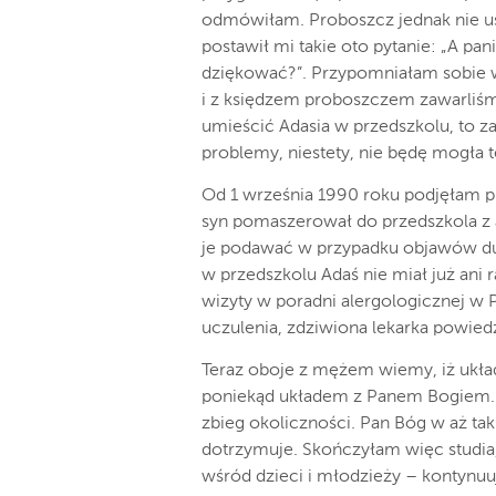
odmówiłam. Proboszcz jednak nie ust
postawił mi takie oto pytanie: „A pa
dziękować?”. Przypomniałam sobie 
i z księdzem proboszczem zawarliśm
umieścić Adasia w przedszkolu, to zac
problemy, niestety, nie będę mogła 
Od 1 września 1990 roku podjęłam pr
syn pomaszerował do przedszkola z a
je podawać w przypadku objawów dus
w przedszkolu Adaś nie miał już ani 
wizyty w poradni alergologicznej w
uczulenia, zdziwiona lekarka powiedz
Teraz oboje z mężem wiemy, iż ukła
poniekąd układem z Panem Bogiem. J
zbieg okoliczności. Pan Bóg w aż ta
dotrzymuje. Skończyłam więc studia,
wśród dzieci i młodzieży – kontynuuj