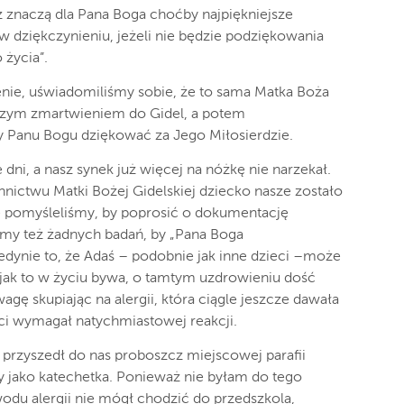
ż znaczą dla Pana Boga choćby najpiękniejsze
 w dziękczynieniu, jeżeli nie będzie podziękowania
życia”.
nie, uświadomiliśmy sobie, że to sama Matka Boża
szym zmartwieniem do Gidel, a potem
 Panu Bogu dziękować za Jego Miłosierdzie.
ni, a nasz synek już więcej na nóżkę nie narzekał.
nnictwu Matki Bożej Gidelskiej dziecko nasze zostało
e pomyśleliśmy, by poprosić o dokumentację
śmy też żadnych badań, by „Pana Boga
jedynie to, że Adaś – podobnie jak inne dzieci –może
, jak to w życiu bywa, o tamtym uzdrowieniu dość
gę skupiając na alergii, która ciągle jeszcze dawała
ci wymagał natychmiastowej reakcji.
 przyszedł do nas proboszcz miejscowej parafii
cy jako katechetka. Ponieważ nie byłam do tego
odu alergii nie mógł chodzić do przedszkola,