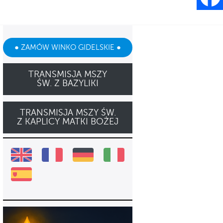
● ZAMÓW WINKO GIDELSKIE ●
TRANSMISJA MSZY
ŚW. Z BAZYLIKI
TRANSMISJA MSZY ŚW.
Z KAPLICY MATKI BOŻEJ