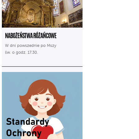
NABOŻEŃSTWA RÓŻAŃCOWE
W dni powszednie po Mszy
św. o godz. 17.30.