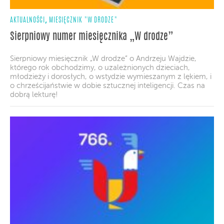
,
AKTUALNOŚCI
MIESIĘCZNIK "W DRODZE"
Sierpniowy numer miesięcznika „W drodze”
Sierpniowy miesięcznik „W drodze” o Andrzeju Wajdzie,
którego rok obchodzimy, o uzależnionych dzieciach,
młodzieży i dorosłych, o wstydzie wymieszanym z lękiem, i
o chrześcijaństwie w dobie sztucznej inteligencji. Czas na
dobrą lekturę!