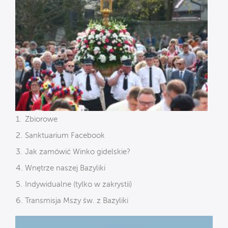
Zbiorowe
Sanktuarium Facebook
Jak zamówić Winko gidelskie?
Wnętrze naszej Bazyliki
Indywidualne (tylko w zakrystii)
Transmisja Mszy św. z Bazyliki