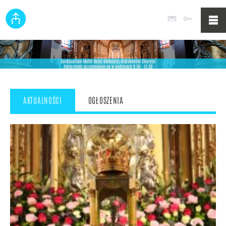
Poczta
Logowan
AKTUALNOŚCI
OGŁOSZENIA