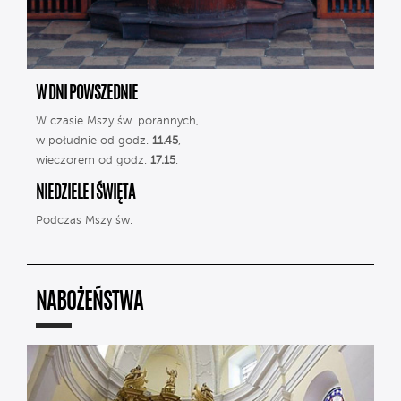
W DNI POWSZEDNIE
W czasie Mszy św. porannych,
w południe od godz.
11.45
,
wieczorem od godz.
17.15
.
NIEDZIELE I ŚWIĘTA
Podczas Mszy św.
NABOŻEŃSTWA