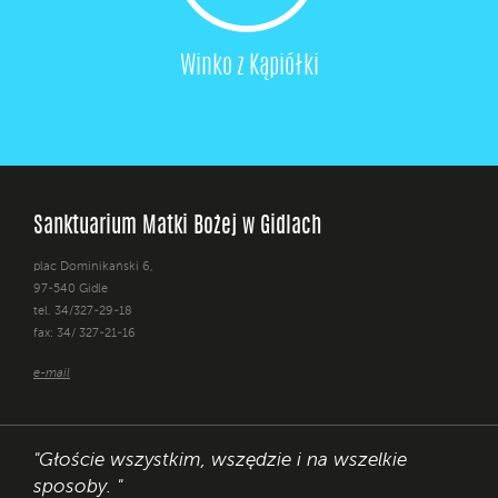
Winko z Kąpiółki
Sanktuarium Matki Bożej w Gidlach
plac Dominikański 6,
97-540 Gidle
tel. 34/327-29-18
fax: 34/ 327-21-16
e-mail
"Głoście wszystkim, wszędzie i na wszelkie
sposoby. "