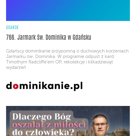
GDAŃSK
766. Jarmark św. Dominika w Gdańsku
Gdańscy dominikanie przypomną o duchowych korzeniach
Jarmarku św. Dominika. W programie odpust z kard.
Timothym Radcliffe'em OP, rekolekcje i kilkadziesiąt
wydarzeń