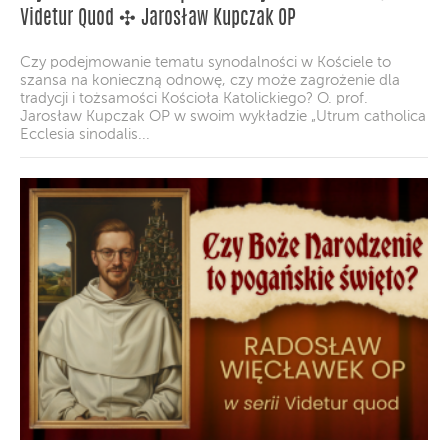
Videtur Quod ✣ Jarosław Kupczak OP
Czy podejmowanie tematu synodalności w Kościele to
szansa na konieczną odnowę, czy może zagrożenie dla
tradycji i tożsamości Kościoła Katolickiego? O. prof.
Jarosław Kupczak OP w swoim wykładzie „Utrum catholica
Ecclesia sinodalis...