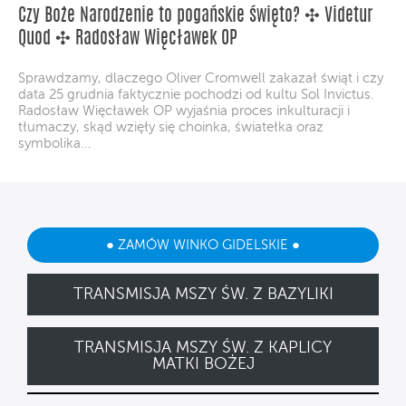
Czy Boże Narodzenie to pogańskie święto? ✣ Videtur
Quod ✣ Radosław Więcławek OP
Sprawdzamy, dlaczego Oliver Cromwell zakazał świąt i czy
data 25 grudnia faktycznie pochodzi od kultu Sol Invictus.
Radosław Więcławek OP wyjaśnia proces inkulturacji i
tłumaczy, skąd wzięły się choinka, światełka oraz
symbolika...
● ZAMÓW WINKO GIDELSKIE ●
TRANSMISJA MSZY ŚW. Z BAZYLIKI
TRANSMISJA MSZY ŚW. Z KAPLICY
MATKI BOŻEJ