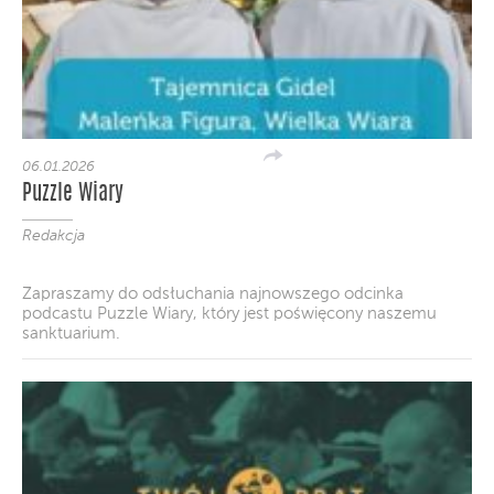
06.01.2026
Puzzle Wiary
Redakcja
Zapraszamy do odsłuchania najnowszego odcinka
podcastu Puzzle Wiary, który jest poświęcony naszemu
sanktuarium.