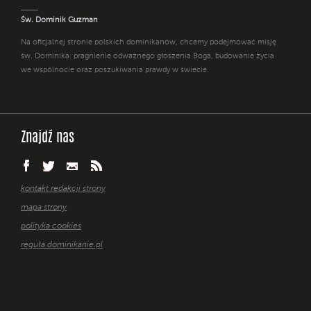
Św. Dominik Guzman
Na oficjalnej stronie polskich dominikanów, chcemy podejmować misję
św. Dominika: pragnienie odważnego głoszenia Boga, budowanie życia
we wspólnocie oraz poszukiwania prawdy w świecie.
Znajdź nas
kontakt redakcji strony
mapa strony
polityka cookies
reguła dominikanie.pl