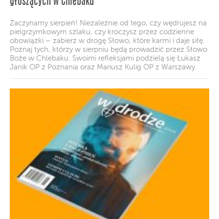
głoszących w Chlebaku
Zaczynamy sierpień! Niezależnie od tego, czy wędrujesz na
pielgrzymkowym szlaku, czy kroczysz przez codzienne
obowiązki – zabierz w drogę Słowo, które karmi i daje siłę.
Poznaj tych, którzy w sierpniu będą prowadzić przez Słowo
Boże w Chlebaku. Swoimi refleksjami podzielą się Łukasz
Janik OP z Poznania oraz Mariusz Kulig OP z Warszawy.